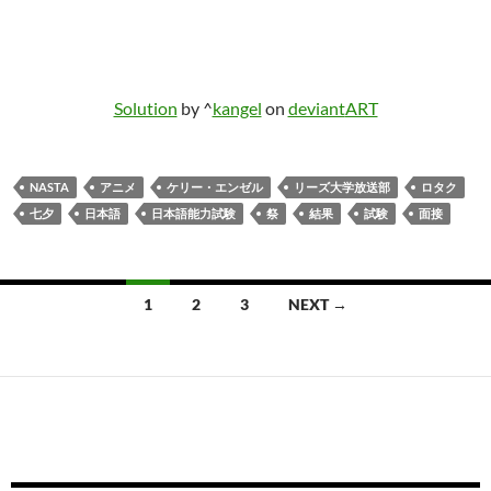
Solution
by ^
kangel
on
deviant
ART
NASTA
アニメ
ケリー・エンゼル
リーズ大学放送部
ロタク
七夕
日本語
日本語能力試験
祭
結果
試験
面接
Posts
1
2
3
NEXT →
navigation