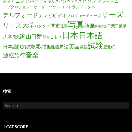
クリスマス
アニメ
アパート
お金
イギリス
インヴァネス
ゲーム
コブクロ
ジョン・オ・グローツ
スコットランド
スタバ
リーズ
テルフォード
テレビ
ビデオ
ブログ
ユーチューブ
写真
リーズ大学
勉強
下関市
ロタク
仕事
千葉
千葉県
動物の森
日本
日本語
家
山口県
大学
天気
引きこもり
試験
歌
英国
絵
日本語能力試験
猫
結果
番組
英語
豊北町
音楽
運転旅行
検索
Search
for:
J-CAT SCORE