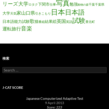
写真
リーズ大学
勉強
下関市
ロタク
仕事
千葉
千葉県
動物の森
日本
日本語
家
山口県
大学
天気
引きこもり
試験
歌
英国
絵
日本語能力試験
猫
結果
番組
英語
豊北町
音楽
運転旅行
検索
Search
for:
J-CAT SCORE
Japanese Computerized Adaptive Test
9 April 2013
Score: 223