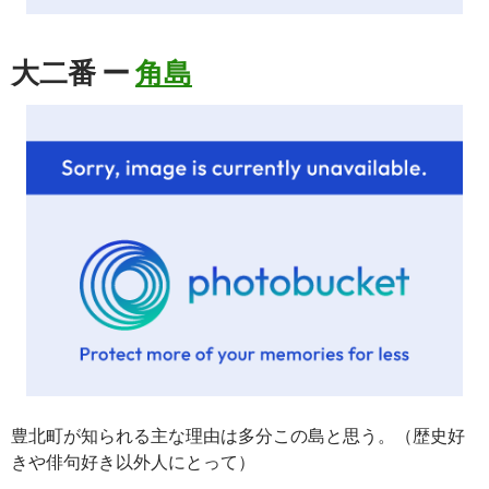
大二番 ー
角島
豊北町が知られる主な理由は多分この島と思う。（歴史好
きや俳句好き以外人にとって）