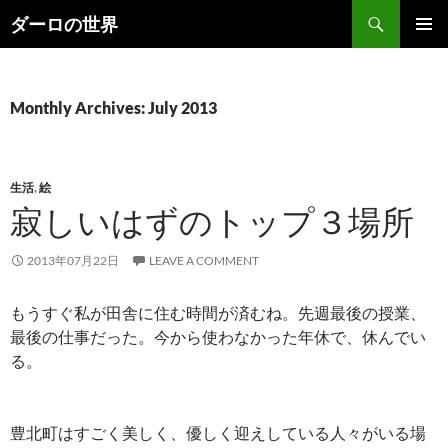
Skip
Search
ダーロの世界
to
PRIMAR
content
MENU
Monthly Archives: July 2013
生活
,
絵
寂しいはずのトップ３場所
2013年07月22日
LEAVE A COMMENT
もうすぐ私が田舎に住む時間が済むね。先週最後の授業、
最後の仕事だった。今から使わなかった年休で、休んでい
る。
豊北町はすごく美しく、優しく迎えしている人々がいる場