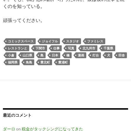
くのを知っている。
頑張ってください。
コミックスペース
ジョイフル
スタジオ
ファミレス
レストランと
下関市
仕事
写真
北九州市
千葉県
小倉
山口県
島
日本
橋
漫画
灯台
犬
田舎
福岡県
角島
豊北町
豊浦町
最近のコメント
ダーロ
on
税金がタックシングになってきた