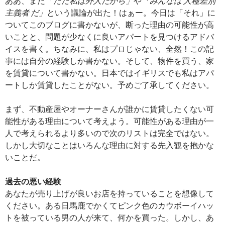
ああ、また
「ただ私は外人だから」
や
「みんなは 人種差別
主義者 だ」
という議論が出た！はぁー。今日は「それ」に
ついてこのブログに書かないが、断った理由の可能性が高
いことと、問題が少なくに良いアパートを見つけるアドバ
イスを書く。ちなみに、私はプロじゃない、全然！この記
事には自分の経験しか書かない。そして、物件を買う、家
を賃貸について書かない。日本ではイギリスでも私はアパ
ートしか賃貸したことがない。予めご了承してください。
まず、不動産屋やオーナーさんが誰かに賃貸したくない可
能性がある理由について考えよう。可能性がある理由が一
人で考えられるより多いので次のリストは完全ではない。
しかし大切なことはいろんな理由に対する先入観を抱かな
いことだ。
過去の悪い経験
あなたが売り上げが良いお店を持っていることを想像して
ください。ある日馬鹿でかくてピンク色のカウボーイハッ
トを被っている男の人が来て、何かを買った。しかし、あ