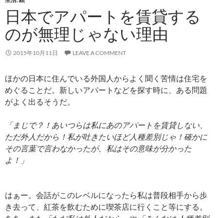
日本でアパートを賃貸する
のが無理じゃない理由
2015年10月11日
LEAVE A COMMENT
ほかの日本に住んでいる外国人からよく聞く苦情は住宅を
めぐることだ。新しいアパートなどを探す時に、ある問題
がよく出るそうだ。
「まじで？！あいつらは私にあのアパートを賃貸しない、
ただ外人だから！私が吐きたいほど人種差別じゃ！確かに
その言葉で言わなかったが、私はその意味が分かった
よ！」
はぁー。会話がこのレベルになったら私は普段相手から歩
き去って、紅茶を飲むために喫茶店に行くこと等にする。