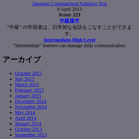
Japanese Computerized Adaptive Test
9 April 2013
Score: 223
中級後半
"中級" の学習者は、日常的な会話をこなすことができま
す。
Intermediate-High Level
"Intermediate" learners can manage daily communication.
アーカイブ
October 2015
July 2015
March 2015
February 2015
January 2015
December 2014
November 2014
May 2014
April 2014
January 2014
October 2013
September 2013