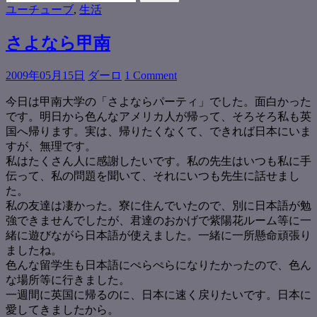
for:
ユーチューブ
,
生活
さよなら甲南
2009年05月15日
ダーロ
1 Comment
今日は甲南大学の「さよならパーティ」でした。面白かった
です。明日から色んなアメリカ人が帰って、そろそろ私も英
国へ帰ります。実は、帰りたくなくて、できれば日本にいま
すが、無理です。
私はたくさん人に感謝したいです。私の先生はいつも私に手
伝って、私の問題を聞いて、それにいつも先生に話せまし
た。
私の友達は凄かった。寮に住んでいたので、別に日本語が勉
強できませんでしたが、君達のおかげで紫陽花ルーム等に一
緒に遊びながら日本語が使えました。一緒に一所懸命頑張り
ましたね。
色んな留学生も日本語にぺらぺらになりたかったので、色ん
な場所等に行きました。
一週間に英国に帰るのに、日本に速く戻りたいです。日本に
愛してきましたから。