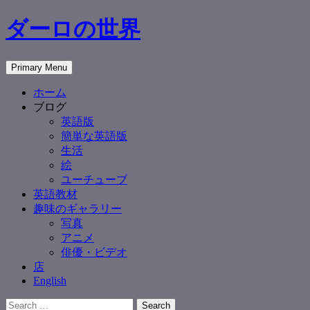
Skip
ダーロの世界
to
content
Search
Primary Menu
ホーム
ブログ
英語版
簡単な英語版
生活
絵
ユーチューブ
英語教材
趣味のギャラリー
写真
アニメ
俳優・ビデオ
店
English
Search