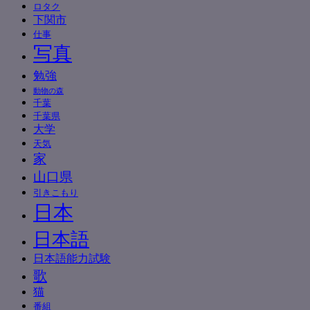
ロタク
下関市
仕事
写真
勉強
動物の森
千葉
千葉県
大学
天気
家
山口県
引きこもり
日本
日本語
日本語能力試験
歌
猫
番組