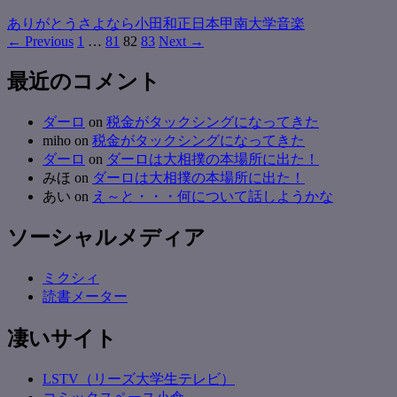
ありがとう
さよなら
小田和正
日本
甲南大学
音楽
Posts
← Previous
1
…
81
82
83
Next →
navigation
最近のコメント
ダーロ
on
税金がタックシングになってきた
miho
on
税金がタックシングになってきた
ダーロ
on
ダーロは大相撲の本場所に出た！
みほ
on
ダーロは大相撲の本場所に出た！
あい
on
え～と・・・何について話しようかな
ソーシャルメディア
ミクシィ
読書メーター
凄いサイト
LSTV（リーズ大学生テレビ）