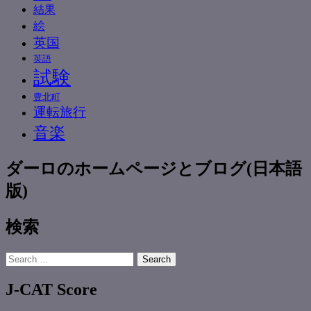
結果
絵
英国
英語
試験
豊北町
運転旅行
音楽
ダーロのホームページとブログ(日本語
版)
検索
Search
for:
J-CAT Score