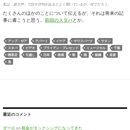
私は「超大声」で話す評判があるとよく聞いているが、何でだろう。
たくさんのほかのことについて伝えるが、それは将来の記
事に書こうと思う。
前回のスタバ
とか。
アップ・ゼア
アパート
イケア
サウスパーク
サタン
スタバ
ビデオ
ブライアン・ブレセッド
ミュージカル
千葉
喫茶店
引越し
日本
映画
歌
猫
船橋
音楽
鬼
最近のコメント
ダーロ
on
税金がタックシングになってきた