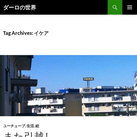
Skip
Search
ダーロの世界
to
PRIMAR
content
MENU
Tag Archives: イケア
ユーチューブ
,
生活
,
絵
また引越し