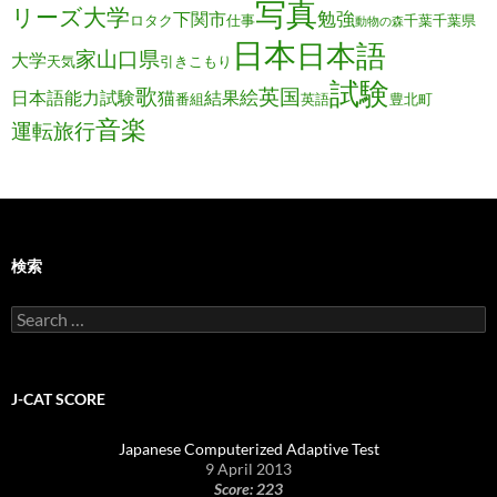
写真
リーズ大学
勉強
下関市
ロタク
仕事
千葉
千葉県
動物の森
日本
日本語
家
山口県
大学
天気
引きこもり
試験
歌
英国
絵
日本語能力試験
猫
結果
番組
英語
豊北町
音楽
運転旅行
検索
Search
for:
J-CAT SCORE
Japanese Computerized Adaptive Test
9 April 2013
Score: 223