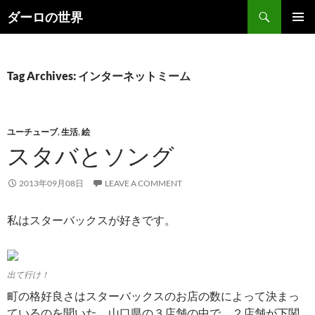
Skip
Search
ダーロの世界
to
PRIMAR
content
MENU
Tag Archives: インターネットミーム
ユーチューブ
,
生活
,
絵
スタバとソング
2013年09月08日
LEAVE A COMMENT
私はスターバックスが好きです。
出て行け！
町の格好良さはスターバックスのお店の数によって決まっ
ているのを聞いた。山口県の３店舗の中で、２店舗が下関