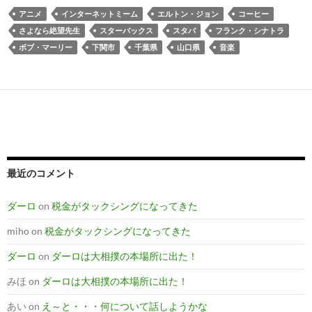
アニメ
インターネットミーム
エルトン・ジョン
コーヒー
さよなら絶望先生
スターバックス
スタバ
フランク・シナトラ
ボブ・マーリー
下関市
千葉県
山口県
音楽
最近のコメント
ダーロ
on
税金がタックシングになってきた
miho
on
税金がタックシングになってきた
ダーロ
on
ダーロは大相撲の本場所に出た！
みほ
on
ダーロは大相撲の本場所に出た！
あい
on
え～と・・・何について話しようかな