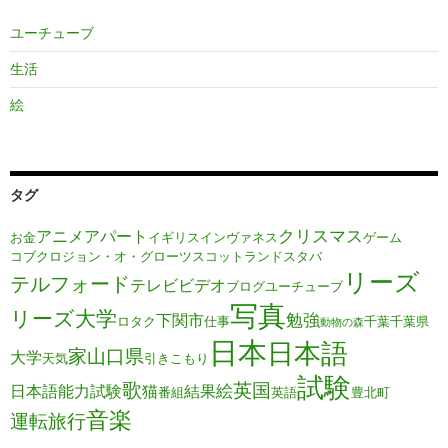
ユーチューブ
生活
絵
タグ
クリスマス
アニメ
アパート
お金
イギリス
インヴァネス
ゲーム
コブクロ
ジョン・オ・グローツ
スコットランド
スタバ
リーズ
テルフォード
テレビ
ビデオ
ブログ
ユーチューブ
写真
リーズ大学
勉強
下関市
ロタク
仕事
千葉
千葉県
動物の森
日本
日本語
家
山口県
大学
天気
引きこもり
試験
歌
英国
絵
日本語能力試験
猫
結果
番組
英語
豊北町
音楽
運転旅行