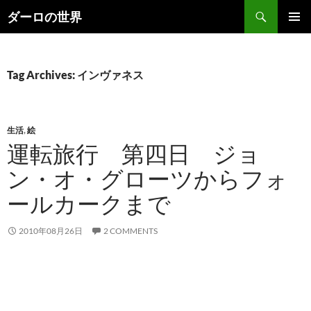
Skip
Search
ダーロの世界
to
PRIMAR
content
MENU
Tag Archives: インヴァネス
生活
,
絵
運転旅行 第四日 ジョ
ン・オ・グローツからフォ
ールカークまで
2010年08月26日
2 COMMENTS