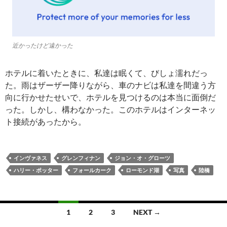
近かったけど遠かった
ホテルに着いたときに、私達は眠くて、びしょ濡れだっ
た。雨はザーザー降りながら、車のナビは私達を間違う方
向に行かせたせいで、ホテルを見つけるのは本当に面倒だ
った。しかし、構わなかった。このホテルはインターネッ
ト接続があったから。
インヴァネス
グレンフィナン
ジョン・オ・グローツ
ハリー・ポッター
フォールカーク
ローモンド湖
写真
陸橋
Posts
1
2
3
NEXT →