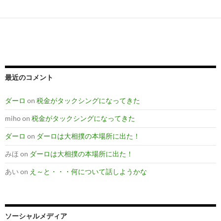
navigation
最近のコメント
ダーロ
on
税金がタックシングになってきた
miho
on
税金がタックシングになってきた
ダーロ
on
ダーロは大相撲の本場所に出た！
みほ
on
ダーロは大相撲の本場所に出た！
あい
on
え～と・・・何について話しようかな
ソーシャルメディア