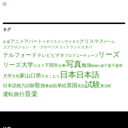
絵
タグ
クリスマス
アニメ
アパート
お金
イギリス
インヴァネス
ゲーム
コブクロ
ジョン・オ・グローツ
スコットランド
スタバ
リーズ
テルフォード
テレビ
ビデオ
ブログ
ユーチューブ
写真
リーズ大学
勉強
下関市
ロタク
仕事
千葉
千葉県
動物の森
日本
日本語
家
山口県
大学
天気
引きこもり
試験
歌
英国
絵
日本語能力試験
猫
結果
番組
英語
豊北町
音楽
運転旅行