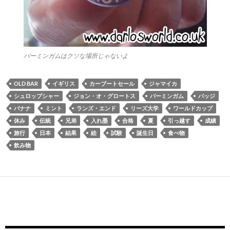
バーミンガムはクソな場所じゃないよ
OLD BAR
イギリス
カーブートセール
ジャマイカ
シュロップシャー
ジョン・オ・グロートス
バーミンガム
バッジ
バナナ
ミント
ランズ・エンド
リーズ大学
ワールドカップ
休み
伝統
兄弟
入れ墨
合格
夏
引っ越す
成績
旅行
日本
結果
絵
試験
誕生日
食べ物
飲み物