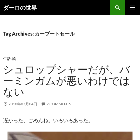
Skip
Search
ダーロの世界
to
PRIMAR
content
MENU
Tag Archives: カーブートセール
生活
,
絵
シュロップシャーだが、バ
ーミンガムが悪いわけでは
ない
2010年07月04日
2 COMMENTS
遅かった、ごめんね。いろいろあった。