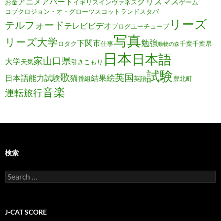
クリスマス
アニメ
アパート
お金
イギリス
インヴァネス
ゲーム
コブクロ
ジョン・オ・グローツ
スコットランド
スタバ
リーズ
テルフォード
テレビ
ビデオ
ブログ
ユーチューブ
写真
リーズ大学
勉強
下関市
ロタク
仕事
千葉
千葉県
動物の森
日本
日本語
家
山口県
大学
天気
引きこもり
試験
歌
英国
絵
日本語能力試験
猫
結果
番組
英語
豊北町
音楽
運転旅行
検索
Search
for:
J-CAT SCORE