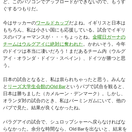
ど、このパソコンでアップロードができないので、もうす
ぐするつもりだ。
今はサッカーの
ワールドカップ
だよね。イギリスと日本は
もちろん、私は小さい国にも応援している。試合でイギリ
スのパフォーマンスが・・・ちょっとね。
金曜日ガーナの
チームはウルグアイに絶対に奪われた
。かわいそう。今年
のドイツは本当に凄いだろう！まだあるチーム内（ウルグ
アイ・オランダ・ドイツ・スペイン）、ドイツが勝つと思
う。
日本の試合となると、私は祟られちゃったと思う。みんな
と
リーズ大学生会館のOld Bar
というパブで試合を観ると、
日本は勝ちました（カメルーン・デンマーク）。しかし、
オランダ対の試合のとき、私はバーミンガムにいて、他の
パブで見た。結果が良くなかったね。
パラグアイの試合で、シュロップシャーへ戻らなければな
らなかった。余分な時間なら、Old Barを出ないと、結末を