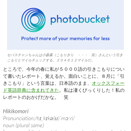
セバスチャンちゃんは小森霧（こもりきり ・・・ 笑）さんという引き
こもりとマイルチェックする。２０４６１２マイルだ。
ところで、今年の春に私が５０００語の引きこもりについ
て書いたレポート、覚えるか。面白いことに、８月に「引
きこもり」という言葉は、日本語のまま、
オックスフォー
ド英語辞典に含まれてきた
。私は凄くびっくりした！私の
レポートのおかげだかな。 笑
Hikikomori
Pronunciation:/hɪˌkɪkə(ʊ)ˈmɔːri/
noun (plural same)