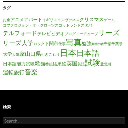
タグ
クリスマス
アニメ
アパート
お金
イギリス
インヴァネス
ゲーム
コブクロ
ジョン・オ・グローツ
スコットランド
スタバ
リーズ
テルフォード
テレビ
ビデオ
ブログ
ユーチューブ
写真
リーズ大学
勉強
下関市
ロタク
仕事
千葉
千葉県
動物の森
日本
日本語
家
山口県
大学
天気
引きこもり
試験
歌
英国
絵
日本語能力試験
猫
結果
番組
英語
豊北町
音楽
運転旅行
検索
Search
for: