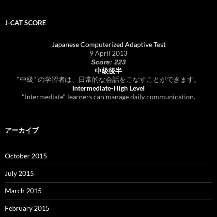
J-CAT SCORE
Japanese Computerized Adaptive Test
9 April 2013
Score: 223
中級後半
"中級" の学習者は、日常的な会話をこなすことができます。
Intermediate-High Level
"Intermediate" learners can manage daily communication.
アーカイブ
October 2015
July 2015
March 2015
February 2015