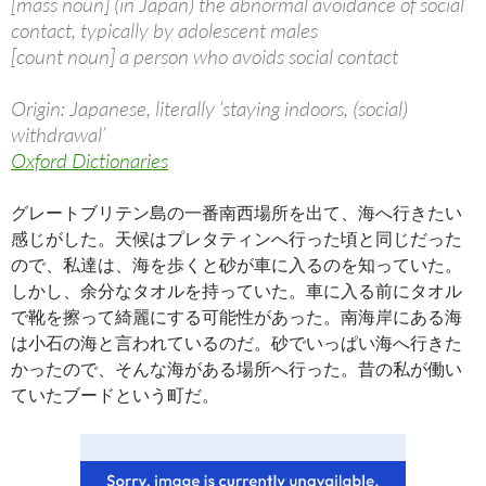
[mass noun] (in Japan) the abnormal avoidance of social
contact, typically by adolescent males
[count noun] a person who avoids social contact
Origin: Japanese, literally ‘staying indoors, (social)
withdrawal’
Oxford Dictionaries
グレートブリテン島の一番南西場所を出て、海へ行きたい
感じがした。天候はプレタティンへ行った頃と同じだった
ので、私達は、海を歩くと砂が車に入るのを知っていた。
しかし、余分なタオルを持っていた。車に入る前にタオル
で靴を擦って綺麗にする可能性があった。南海岸にある海
は小石の海と言われているのだ。砂でいっぱい海へ行きた
かったので、そんな海がある場所へ行った。昔の私が働い
ていたブードという町だ。