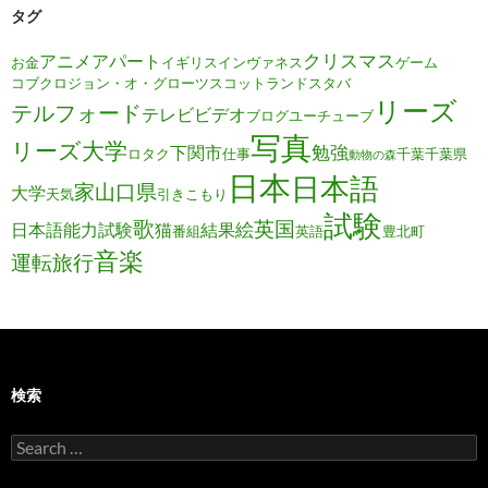
タグ
クリスマス
アニメ
アパート
お金
イギリス
インヴァネス
ゲーム
コブクロ
ジョン・オ・グローツ
スコットランド
スタバ
リーズ
テルフォード
テレビ
ビデオ
ブログ
ユーチューブ
写真
リーズ大学
勉強
下関市
ロタク
仕事
千葉
千葉県
動物の森
日本
日本語
家
山口県
大学
天気
引きこもり
試験
歌
英国
絵
日本語能力試験
猫
結果
番組
英語
豊北町
音楽
運転旅行
検索
Search
for: