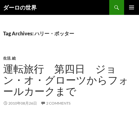
Skip
Search
ダーロの世界
to
PRIMAR
content
MENU
Tag Archives: ハリー・ポッター
生活
,
絵
運転旅行 第四日 ジョ
ン・オ・グローツからフォ
ールカークまで
2010年08月26日
2 COMMENTS