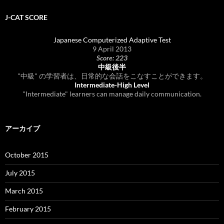
J-CAT SCORE
Japanese Computerized Adaptive Test
9 April 2013
Score: 223
中級後半
"中級" の学習者は、日常的な会話をこなすことができます。
Intermediate-High Level
"Intermediate" learners can manage daily communication.
アーカイブ
October 2015
July 2015
March 2015
February 2015