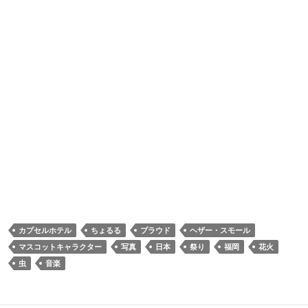
カプセルホテル
ちょるる
プラウド
ヘザー・スモール
マスコットキャラクター
写真
日本
祭り
福岡
花火
虫
音楽