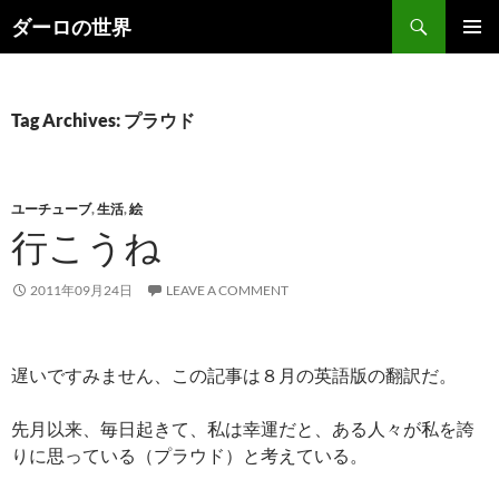
Skip
Search
ダーロの世界
to
PRIMAR
content
MENU
Tag Archives: プラウド
ユーチューブ
,
生活
,
絵
行こうね
2011年09月24日
LEAVE A COMMENT
遅いですみません、この記事は８月の英語版の翻訳だ。
先月以来、毎日起きて、私は幸運だと、ある人々が私を誇
りに思っている（プラウド）と考えている。