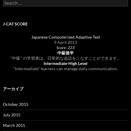
Search
for:
J-CAT SCORE
Japanese Computerized Adaptive Test
9 April 2013
Score: 223
中級後半
"中級" の学習者は、日常的な会話をこなすことができます。
Intermediate-High Level
"Intermediate" learners can manage daily communication.
アーカイブ
October 2015
July 2015
March 2015