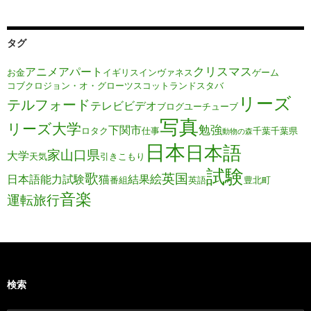
タグ
クリスマス
アニメ
アパート
お金
イギリス
インヴァネス
ゲーム
コブクロ
ジョン・オ・グローツ
スコットランド
スタバ
リーズ
テルフォード
テレビ
ビデオ
ブログ
ユーチューブ
写真
リーズ大学
勉強
下関市
ロタク
仕事
千葉
千葉県
動物の森
日本
日本語
家
山口県
大学
天気
引きこもり
試験
歌
英国
絵
日本語能力試験
猫
結果
番組
英語
豊北町
音楽
運転旅行
検索