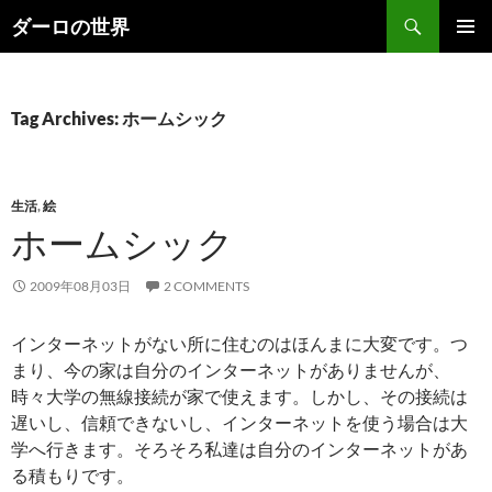
Skip
Search
ダーロの世界
to
PRIMAR
content
MENU
Tag Archives: ホームシック
生活
,
絵
ホームシック
2009年08月03日
2 COMMENTS
インターネットがない所に住むのはほんまに大変です。つ
まり、今の家は自分のインターネットがありませんが、
時々大学の無線接続が家で使えます。しかし、その接続は
遅いし、信頼できないし、インターネットを使う場合は大
学へ行きます。そろそろ私達は自分のインターネットがあ
る積もりです。