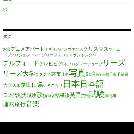
絵
タグ
クリスマス
アニメ
アパート
お金
イギリス
インヴァネス
ゲーム
コブクロ
ジョン・オ・グローツ
スコットランド
スタバ
リーズ
テルフォード
テレビ
ビデオ
ブログ
ユーチューブ
写真
リーズ大学
勉強
下関市
ロタク
仕事
千葉
千葉県
動物の森
日本
日本語
家
山口県
大学
天気
引きこもり
試験
歌
英国
絵
日本語能力試験
猫
結果
番組
英語
豊北町
音楽
運転旅行