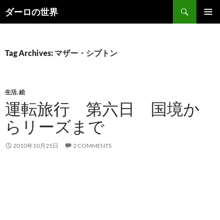
Skip
Search
ダーロの世界
to
PRIMAR
content
MENU
Tag Archives: マザー・シプトン
生活
,
絵
運転旅行 第六日 国境か
らリーズまで
2010年10月25日
2 COMMENTS