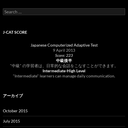
Search
for:
J-CAT SCORE
Japanese Computerized Adaptive Test
9 April 2013
Score: 223
中級後半
"中級" の学習者は、日常的な会話をこなすことができます。
Intermediate-High Level
"Intermediate" learners can manage daily communication.
アーカイブ
October 2015
July 2015