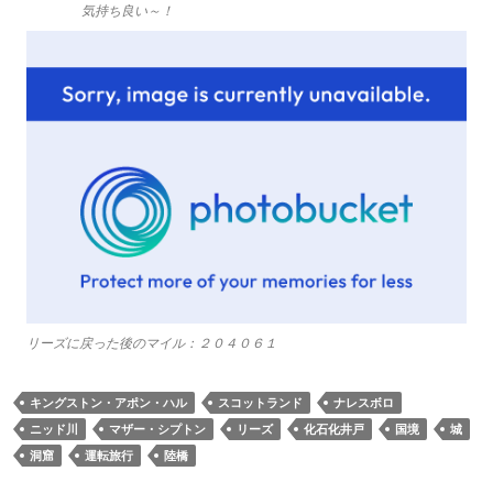
気持ち良い～！
リーズに戻った後のマイル：２０４０６１
キングストン・アポン・ハル
スコットランド
ナレスボロ
ニッド川
マザー・シプトン
リーズ
化石化井戸
国境
城
洞窟
運転旅行
陸橋