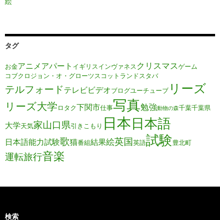
絵
タグ
クリスマス
アニメ
アパート
お金
イギリス
インヴァネス
ゲーム
コブクロ
ジョン・オ・グローツ
スコットランド
スタバ
リーズ
テルフォード
テレビ
ビデオ
ブログ
ユーチューブ
写真
リーズ大学
勉強
下関市
ロタク
仕事
千葉
千葉県
動物の森
日本
日本語
家
山口県
大学
天気
引きこもり
試験
歌
英国
絵
日本語能力試験
猫
結果
番組
英語
豊北町
音楽
運転旅行
検索