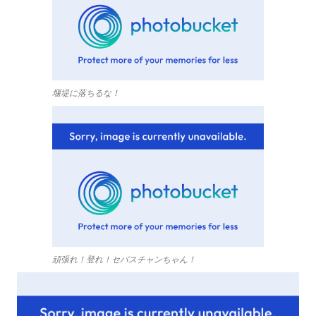
堰堤に落ちるな！
頑張れ！登れ！セバスチャンちゃん！