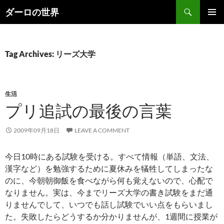
Skip
Search
ダーロの世界
to
PRIMAR
content
MENU
Tag Archives: リーズ大学
生活
プリ追試の最後の言葉
2009年09月18日
LEAVE A COMMENT
今日10時にある試験を受ける。すべて情報（単語、文法、
漢字など）を勉強するために夏休みを犠牲してしまったな
のに、今朝朝御飯を食べながら何も覚えないので、心配で
なりません。実は、今までリーズ大学の書き試験をまだ通
りませんでして、いつでも話し試験でいい点をもらいまし
た。失敗したらどうするか分かりませんが、1週間に授業が