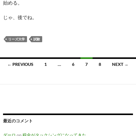
始める。
じゃ、後でね。
リーズ大学
試験
Posts
← PREVIOUS
1
…
6
7
8
NEXT →
navigation
最近のコメント
ダーロ
on
税金がタックシングになってきた