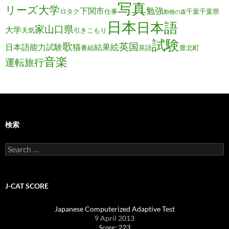
写真
リーズ大学
勉強
下関市
ロタク
仕事
千葉
千葉県
動物の森
日本
日本語
家
山口県
大学
天気
引きこもり
試験
歌
英国
絵
日本語能力試験
猫
結果
番組
英語
豊北町
音楽
運転旅行
検索
Search
for:
J-CAT SCORE
Japanese Computerized Adaptive Test
9 April 2013
Score: 223