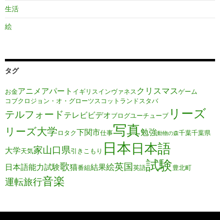
生活
絵
タグ
クリスマス
アニメ
アパート
お金
イギリス
インヴァネス
ゲーム
コブクロ
ジョン・オ・グローツ
スコットランド
スタバ
リーズ
テルフォード
テレビ
ビデオ
ブログ
ユーチューブ
写真
リーズ大学
勉強
下関市
ロタク
仕事
千葉
千葉県
動物の森
日本
日本語
家
山口県
大学
天気
引きこもり
試験
歌
英国
絵
日本語能力試験
猫
結果
番組
英語
豊北町
音楽
運転旅行