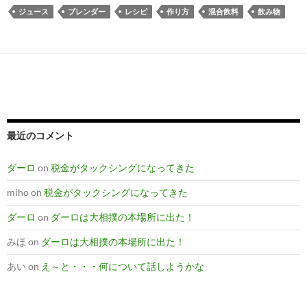
ジュース
ブレンダー
レシピ
作り方
混合飲料
飲み物
最近のコメント
ダーロ
on
税金がタックシングになってきた
miho
on
税金がタックシングになってきた
ダーロ
on
ダーロは大相撲の本場所に出た！
みほ
on
ダーロは大相撲の本場所に出た！
あい
on
え～と・・・何について話しようかな