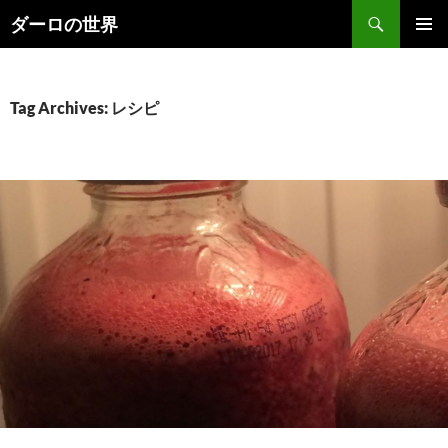
Skip
Search
ダーロの世界
to
PRIMAR
content
MENU
Tag Archives: レシピ