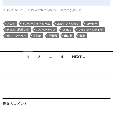
スタバで座って、スタバについて書いて、スタバを飲んで
アニメ
インターネットミーム
エルトン・ジョン
コーヒー
さよなら絶望先生
スターバックス
スタバ
フランク・シナトラ
ボブ・マーリー
下関市
千葉県
山口県
音楽
Posts
1
2
…
4
NEXT →
navigation
最近のコメント