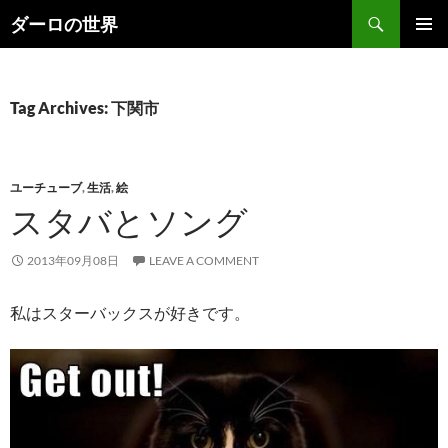
Skip
Search
ダーロの世界
to
PRIMAR
content
MENU
Tag Archives: 下関市
ユーチューブ
,
生活
,
絵
スタバとソング
2013年09月08日
LEAVE A COMMENT
私はスターバックスが好きです。