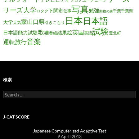
ブログ
ユーチューブ
写真
リーズ大学
勉強
下関市
ロタク
仕事
千葉
千葉県
動物の森
日本
日本語
家
山口県
大学
天気
引きこもり
試験
歌
英国
絵
日本語能力試験
猫
結果
番組
英語
豊北町
音楽
運転旅行
検索
Search
for:
J-CAT SCORE
Japanese Computerized Adaptive Test
9 April 2013