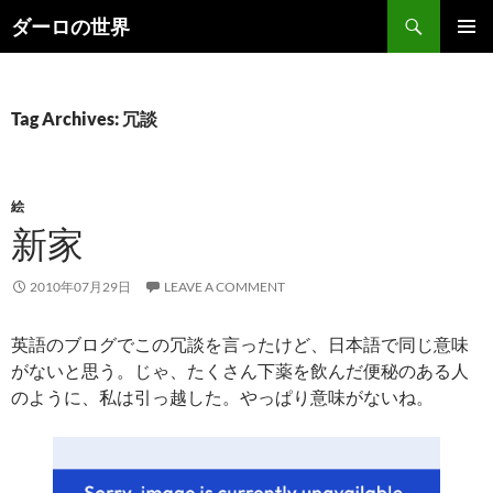
Skip
Search
ダーロの世界
to
PRIMAR
content
MENU
Tag Archives: 冗談
絵
新家
2010年07月29日
LEAVE A COMMENT
英語のブログでこの冗談を言ったけど、日本語で同じ意味
がないと思う。じゃ、たくさん下薬を飲んだ便秘のある人
のように、私は引っ越した。やっぱり意味がないね。