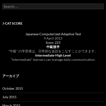
Search
for:
J-CAT SCORE
Japanese Computerized Adaptive Test
9 April 2013
Score: 223
中級後半
"中級" の学習者は、日常的な会話をこなすことができます。
Intermediate-High Level
"Intermediate" learners can manage daily communication.
アーカイブ
October 2015
July 2015
March 2015