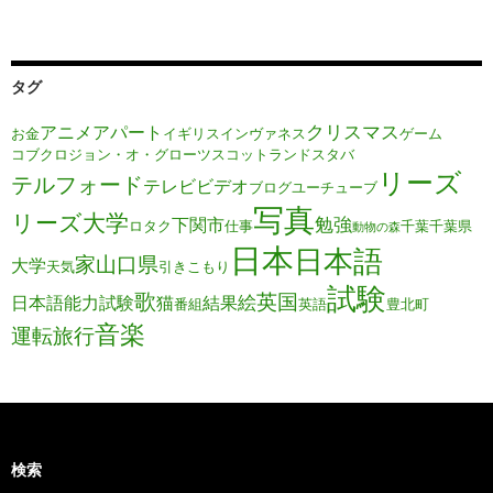
タグ
クリスマス
アニメ
アパート
お金
イギリス
インヴァネス
ゲーム
コブクロ
ジョン・オ・グローツ
スコットランド
スタバ
リーズ
テルフォード
テレビ
ビデオ
ブログ
ユーチューブ
写真
リーズ大学
勉強
下関市
ロタク
仕事
千葉
千葉県
動物の森
日本
日本語
家
山口県
大学
天気
引きこもり
試験
歌
英国
絵
日本語能力試験
猫
結果
番組
英語
豊北町
音楽
運転旅行
検索