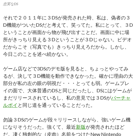
忠実なDS
それで２０１１年に３DSが発売された時、私は、偽者の３
D機能がついたDSだと考えて、笑ってた。私にとって、３D
ということが画面から物が飛び出すことだ。画面に中に場
所がきっちり見える３Dということが３Dじゃない。ビデオ
だからこそ（写真でも）きっちり見えろだから。しかし、
今日このことを述べ続かない。
ゲーム店などで3DSのデモ版を見ると、ちょっとやってみ
るが、決して３D機能を動作できなかった。確かに理由の大
部分が私の左の眼の弱視だ・・・とっても弱。ゲームプレ
イの面で、大体普通のDSと同じだったし、DSにはゲームが
まだリリースされているし、私の意見では３DSが
バーチャ
ルボイ
と同じ道を通っていることだった。
勿論３DSのゲームが段々リリースしながら、強いゲーム機
になりそうだった。強くて、最近
新版
が発売されたほど
だ。凄く独創的な（皮肉）名前をつけたNew Nintendo