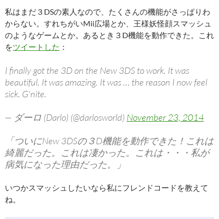
私はまだ３DSの素人なので、たくさんの機能がさっぱりわ
からない。すれちがいMii広場とか、王様妖怪顔スマッシュ
のようなゲームとか。あるとき３D機能を動作できた。これ
を
ツイートした
：
I finally got the 3D on the New 3DS to work. It was
beautiful. It was amazing. It was … the reason I now feel
sick. G'nite.
— ダーロ (Darlo) (@darlosworld)
November 23, 2014
「ついにNew 3DSの３D機能を動作できた！これは
綺麗だった。これは凄かった。これは・・・私が
病気になった理由だった。」
いつかスマッシュしたいなら私にフレンドコードを教えて
ね。