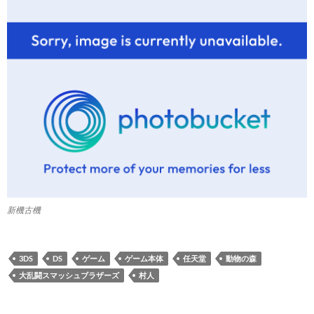
新機古機
3DS
DS
ゲーム
ゲーム本体
任天堂
動物の森
大乱闘スマッシュブラザーズ
村人