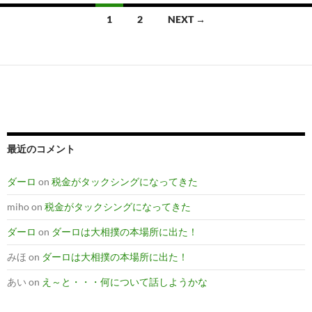
Posts
1
2
NEXT →
navigation
最近のコメント
ダーロ
on
税金がタックシングになってきた
miho
on
税金がタックシングになってきた
ダーロ
on
ダーロは大相撲の本場所に出た！
みほ
on
ダーロは大相撲の本場所に出た！
あい
on
え～と・・・何について話しようかな