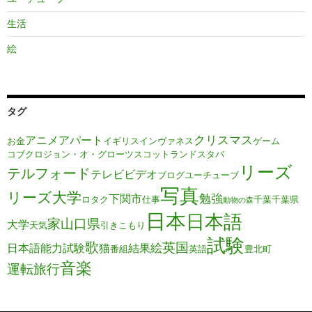
生活
絵
タグ
クリスマス
アニメ
アパート
お金
イギリス
インヴァネス
ゲーム
コブクロ
ジョン・オ・グローツ
スコットランド
スタバ
リーズ
テルフォード
テレビ
ビデオ
ブログ
ユーチューブ
写真
リーズ大学
勉強
下関市
ロタク
仕事
千葉
千葉県
動物の森
日本
日本語
家
山口県
大学
天気
引きこもり
試験
歌
英国
絵
日本語能力試験
猫
結果
番組
英語
豊北町
音楽
運転旅行