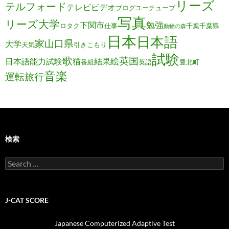
リーズ
テルフォード
テレビ
ビデオ
ブログ
ユーチューブ
写真
リーズ大学
勉強
下関市
ロタク
仕事
千葉
千葉県
動物の森
日本
日本語
家
山口県
大学
天気
引きこもり
試験
歌
英国
絵
日本語能力試験
猫
結果
番組
英語
豊北町
音楽
運転旅行
検索
Search
for:
J-CAT SCORE
Japanese Computerized Adaptive Test