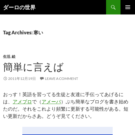
Skip
Search
ダーロの世界
to
PRIMAR
content
MENU
Tag Archives: 寒い
生活
,
絵
簡単に言えば
2011年12月19日
LEAVE A COMMENT
おっす！英語を習ってる生徒と友達に手伝ってあげるに
は、
アメブロ
で（
アメーバ
）ぶち簡単なブログを書き始め
たのだ。それをこれより頻繁に更新する可能性がある。短
い更新だからさあ。どうぞ見てください。