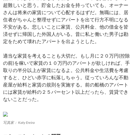
超難しいと思う。貯金したお金を持っていても、オーナー
さんは将来の家賃について心配するはずだ。無職には、居
住者がちゃんと整理せずにアパートを出て行方不明になる
不安がある。悲しいことに家賃、公共料金、他の借金を皆
済せずに帰国した外国人がいる。昔に私と働いた男子は勘
定をためて壊れたアパートを出ようとした。
適当な家賃を考えることも大切だ。もし月に２０万円(控除
の前)を稼いで家賃の１０万円のアパートが欲しければ、手
取りの半分以上が家賃になるよ。公共料金や生活費を考慮
すると、ひどい赤字に転落しちゃう。従っていろんな不動
産屋が給料と家賃の規則を実施する。前の船橋のアパート
には家賃が給料の２５パーセント以上だったら、賃貸でき
ないことだった。
写真家： Katy Ereira