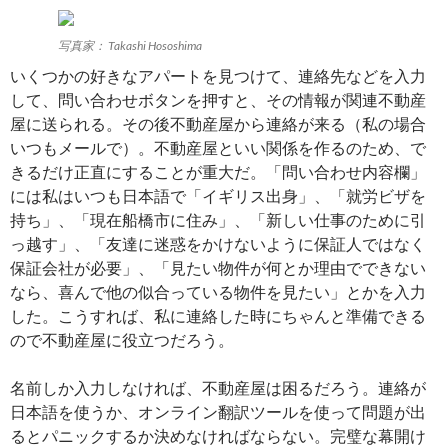
写真家： Takashi Hososhima
いくつかの好きなアパートを見つけて、連絡先などを入力
して、問い合わせボタンを押すと、その情報が関連不動産
屋に送られる。その後不動産屋から連絡が来る（私の場合
いつもメールで）。不動産屋といい関係を作るのため、で
きるだけ正直にすることが重大だ。「問い合わせ内容欄」
には私はいつも日本語で「イギリス出身」、「就労ビザを
持ち」、「現在船橋市に住み」、「新しい仕事のために引
っ越す」、「友達に迷惑をかけないように保証人ではなく
保証会社が必要」、「見たい物件が何とか理由でできない
なら、喜んで他の似合っている物件を見たい」とかを入力
した。こうすれば、私に連絡した時にちゃんと準備できる
ので不動産屋に役立つだろう。
名前しか入力しなければ、不動産屋は困るだろう。連絡が
日本語を使うか、オンライン翻訳ツールを使って問題が出
るとパニックするか決めなければならない。完璧な幕開け