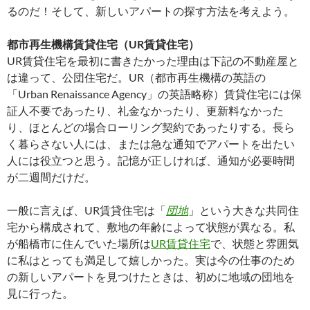
るのだ！そして、新しいアパートの探す方法を考えよう。
都市再生機構賃貸住宅（UR賃貸住宅）
UR賃貸住宅を最初に書きたかった理由は下記の不動産屋と
は違って、公団住宅だ。UR（都市再生機構の英語の
「Urban Renaissance Agency」の英語略称）賃貸住宅には保
証人不要であったり、礼金なかったり、更新料なかった
り、ほとんどの場合ローリング契約であったりする。長ら
く暮らさない人には、または急な通知でアパートを出たい
人には役立つと思う。記憶が正しければ、通知が必要時間
が二週間だけだ。
一般に言えば、UR賃貸住宅は「
団地
」という大きな共同住
宅から構成されて、敷地の年齢によって状態が異なる。私
が船橋市に住んでいた場所は
UR賃貸住宅
で、状態と雰囲気
に私はとっても満足して嬉しかった。実は今の仕事のため
の新しいアパートを見つけたときは、初めに地域の団地を
見に行った。