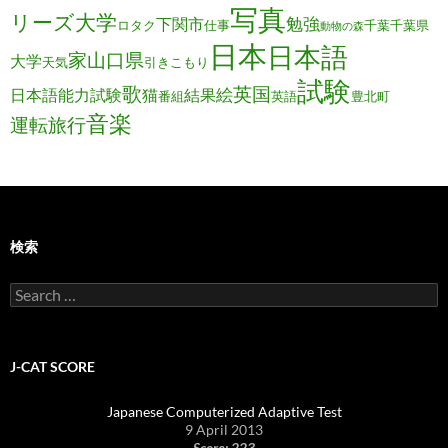
写真
リーズ大学
勉強
下関市
ロタク
仕事
千葉
千葉県
動物の森
日本
日本語
家
山口県
大学
天気
引きこもり
試験
歌
英国
絵
日本語能力試験
猫
結果
番組
英語
豊北町
音楽
運転旅行
検索
Search
for:
J-CAT SCORE
Japanese Computerized Adaptive Test
9 April 2013
Score: 223