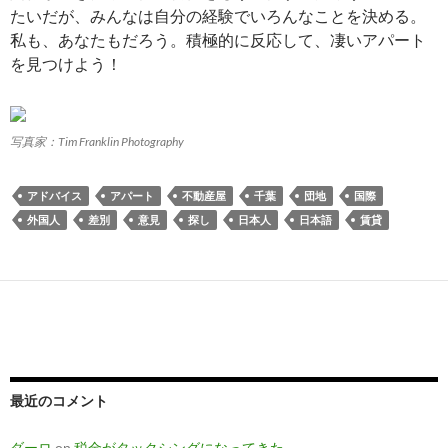
たいだが、みんなは自分の経験でいろんなことを決める。
私も、あなたもだろう。積極的に反応して、凄いアパート
を見つけよう！
写真家：Tim Franklin Photography
アドバイス
アパート
不動産屋
千葉
団地
国際
外国人
差別
意見
探し
日本人
日本語
賃貸
最近のコメント
ダーロ
on
税金がタックシングになってきた