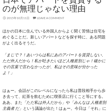
のが無理じゃない理由
2015年10月11日
LEAVE A COMMENT
ほかの日本に住んでいる外国人からよく聞く苦情は住宅を
めぐることだ。新しいアパートなどを探す時に、ある問題
がよく出るそうだ。
「まじで？！あいつらは私にあのアパートを賃貸しない、
ただ外人だから！私が吐きたいほど人種差別じゃ！確かに
その言葉で言わなかったが、私はその意味が分かった
よ！」
はぁー。会話がこのレベルになったら私は普段相手から歩
き去って、紅茶を飲むために喫茶店に行くこと等にする。
ああ、また
「ただ私は外人だから」
や
「みんなは 人種差別
主義者 だ」
という議論が出た！はぁー。今日は「それ」に