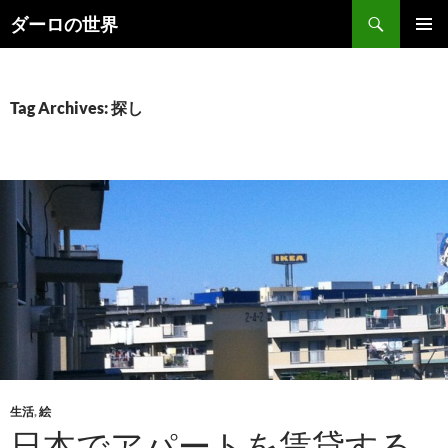
Skip
Search
ダーロの世界
to
PRIMAR
content
MENU
Tag Archives: 探し
生活
,
絵
日本でアパートを賃貸する