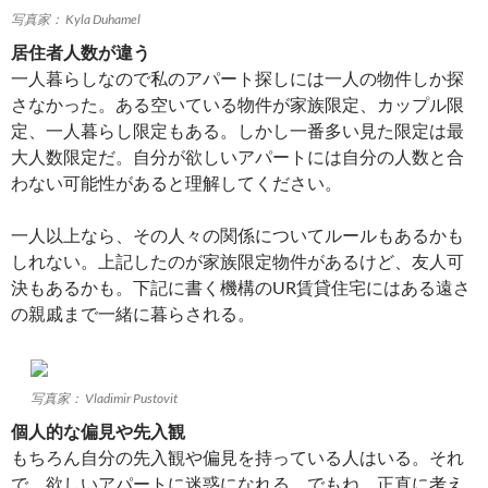
写真家： Kyla Duhamel
居住者人数が違う
一人暮らしなので私のアパート探しには一人の物件しか探
さなかった。ある空いている物件が家族限定、カップル限
定、一人暮らし限定もある。しかし一番多い見た限定は最
大人数限定だ。自分が欲しいアパートには自分の人数と合
わない可能性があると理解してください。
一人以上なら、その人々の関係についてルールもあるかも
しれない。上記したのが家族限定物件があるけど、友人可
決もあるかも。下記に書く機構のUR賃貸住宅にはある遠さ
の親戚まで一緒に暮らされる。
写真家： Vladimir Pustovit
個人的な偏見や先入観
もちろん自分の先入観や偏見を持っている人はいる。それ
で、欲しいアパートに迷惑になれる。でもね、正直に考え