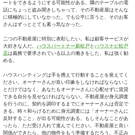
ートをできるようにする可能性がある。隣のテーブルの電
話にちょっと盗み聞きしちゃって、その不動産屋はそんな
に積極的にしていなかった。でも公平に言うと、そのお客
さんはずっととても素っ気なかった。
二つの不動産屋に特別に表彰したい。私は顧客サービスが
大好きな人だ。
ハウスパートナー新松戸
と
ハウスナビ松戸
店
は義務で要求されている以上の働きをした。私は強く勧
める。
ハウスハンティングは手を携えて行動することを覚えてく
ださい。オーナーさんが良い印象をしなければならないこ
とだけではなく、あなたもオーナーさんに心配せずに賃貸
できる自分を見せなければならない。不動産屋が身元調査
を行うのに、契約を調印するまでにオーナーさんは否定で
きる。時々和らげるために身元調査には「オーナーさんに
反対すること」が出る可能性がある。もしそんなことがあ
ったら、ただ受け入れて進んでください。不動産屋と良い
関係ができたら、他の物件をもう準備するだろう。不正み