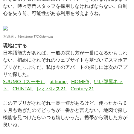
ない。時々専門スタッフを採用しなければならない。自制
心を失う前、可能性がある利用を考えようね。
写真家： Ministerio TIC Colombia
現地にする
日本語能力があれば、一般の探し方が一番になるかもしれ
ない。初めにそれぞれのウェブサイトを基づいてスマホア
プリがたっぷりだ。私は今のアパートの探しには次のアプ
リで探した。
SUUMO（スーモ）
、
at home
、
HOME’S
、
いい部屋ネッ
ト
、
CHINTAI
、
レオパレス21
、
Century 21
このアプリがそれぞれ一長一短があるけど、使ったから６
ヶ月も過ぎたのでどっちが一番かと言えない。地図で探し
機能を見つけたらいつも嬉しかった。携帯から消した方が
良いね。