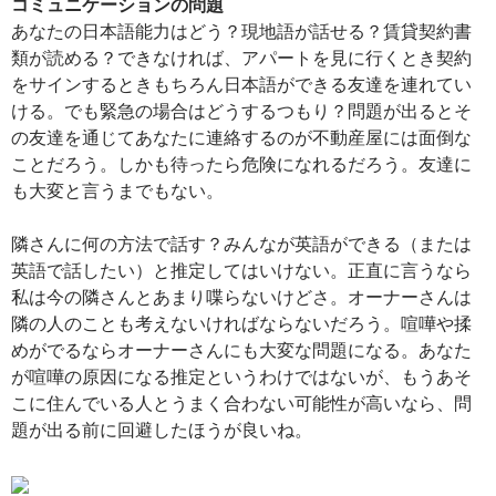
コミュニケーションの問題
あなたの日本語能力はどう？現地語が話せる？賃貸契約書
類が読める？できなければ、アパートを見に行くとき契約
をサインするときもちろん日本語ができる友達を連れてい
ける。でも緊急の場合はどうするつもり？問題が出るとそ
の友達を通じてあなたに連絡するのが不動産屋には面倒な
ことだろう。しかも待ったら危険になれるだろう。友達に
も大変と言うまでもない。
隣さんに何の方法で話す？みんなが英語ができる（または
英語で話したい）と推定してはいけない。正直に言うなら
私は今の隣さんとあまり喋らないけどさ。オーナーさんは
隣の人のことも考えないければならないだろう。喧嘩や揉
めがでるならオーナーさんにも大変な問題になる。あなた
が喧嘩の原因になる推定というわけではないが、もうあそ
こに住んでいる人とうまく合わない可能性が高いなら、問
題が出る前に回避したほうが良いね。