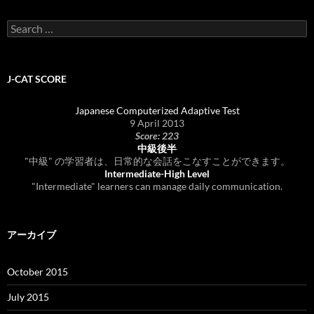
Search
for:
J-CAT SCORE
Japanese Computerized Adaptive Test
9 April 2013
Score: 223
中級後半
"中級" の学習者は、日常的な会話をこなすことができます。
Intermediate-High Level
"Intermediate" learners can manage daily communication.
アーカイブ
October 2015
July 2015