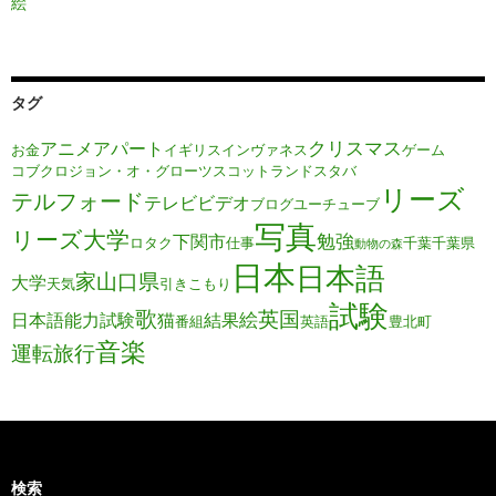
絵
タグ
クリスマス
アニメ
アパート
お金
イギリス
インヴァネス
ゲーム
コブクロ
ジョン・オ・グローツ
スコットランド
スタバ
リーズ
テルフォード
テレビ
ビデオ
ブログ
ユーチューブ
写真
リーズ大学
勉強
下関市
ロタク
仕事
千葉
千葉県
動物の森
日本
日本語
家
山口県
大学
天気
引きこもり
試験
歌
英国
絵
日本語能力試験
猫
結果
番組
英語
豊北町
音楽
運転旅行
検索