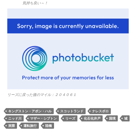
気持ち良い～！
リーズに戻った後のマイル：２０４０６１
キングストン・アポン・ハル
スコットランド
ナレスボロ
ニッド川
マザー・シプトン
リーズ
化石化井戸
国境
城
洞窟
運転旅行
陸橋