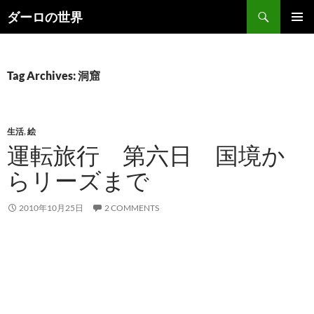
Skip
Search
ダーロの世界
to
PRIMAR
content
MENU
Tag Archives: 洞窟
生活
,
絵
運転旅行 第六日 国境か
らリーズまで
2010年10月25日
2 COMMENTS