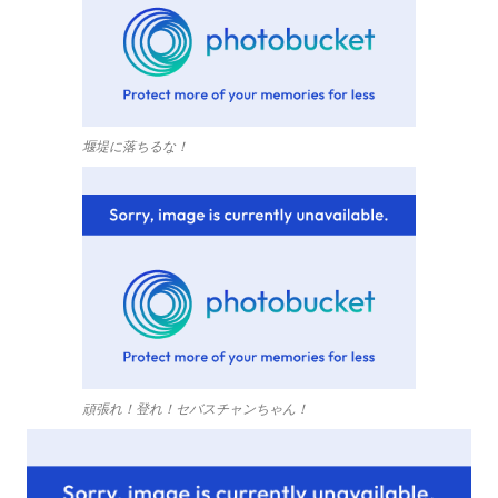
堰堤に落ちるな！
頑張れ！登れ！セバスチャンちゃん！