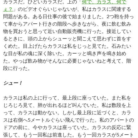
カラスだ。ひどいカラスだ。上の「
何で、カラス、何で
ぇ？
」のビデオぐらいじゃないが、私はカラスに関連する
問題がある。ある日仕事の後で始まりました。2つ鞄を持っ
て車からアパート行きの階段へ歩きながら、夜に飲む飲み
物を買おうと思って近い自動販売機に行った。接近してい
るときに、頭の上からシューッと聞こえて思わずに首をす
くめた。目上げたらカラスは私をじっと見てた。石みたい
な目が私の魂に深く除いた。カーッと鳴き声を鳴き始め
た。やっぱ飲み物がそんなに必要じゃないねと考えて、階
段に行った。
シュー！
カラスは私の上に行って、最上段に座っていた。また私を
じろじろ見て、肺が出れるほど叫んでいた。私は数段を上
って、カラスは動かない。しかし最上段に近づくと、カラ
スは右側へ5メートルぐらい飛んで行った。私のアパートの
ドアの前に、今やカラスは座っていた。カラスの反応に緊
張して、もう一回私は前進した。もう一回カラスが5メート