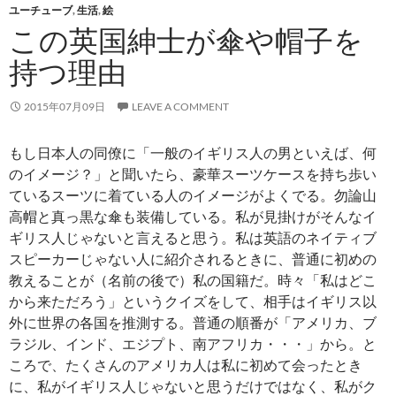
ユーチューブ
,
生活
,
絵
この英国紳士が傘や帽子を
持つ理由
2015年07月09日
LEAVE A COMMENT
もし日本人の同僚に「一般のイギリス人の男といえば、何
のイメージ？」と聞いたら、豪華スーツケースを持ち歩い
ているスーツに着ている人のイメージがよくでる。勿論山
高帽と真っ黒な傘も装備している。私が見掛けがそんなイ
ギリス人じゃないと言えると思う。私は英語のネイティブ
スピーカーじゃない人に紹介されるときに、普通に初めの
教えることが（名前の後で）私の国籍だ。時々「私はどこ
から来ただろう」というクイズをして、相手はイギリス以
外に世界の各国を推測する。普通の順番が「アメリカ、ブ
ラジル、インド、エジプト、南アフリカ・・・」から。と
ころで、たくさんのアメリカ人は私に初めて会ったとき
に、私がイギリス人じゃないと思うだけではなく、私がク