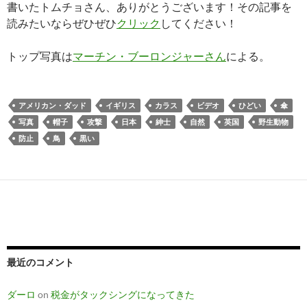
書いたトムチョさん、ありがとうございます！その記事を
読みたいならぜひぜひ
クリック
してください！
トップ写真は
マーチン・ブーロンジャーさん
による。
アメリカン・ダッド
イギリス
カラス
ビデオ
ひどい
傘
写真
帽子
攻撃
日本
紳士
自然
英国
野生動物
防止
鳥
黒い
最近のコメント
ダーロ
on
税金がタックシングになってきた