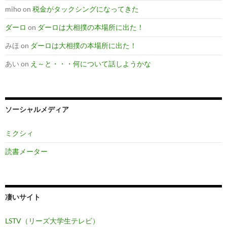
miho
on
税金がタックシングになってきた
ダーロ
on
ダーロは大相撲の本場所に出た！
みほ
on
ダーロは大相撲の本場所に出た！
あい
on
え～と・・・何について話しようかな
ソーシャルメディア
ミクシィ
読書メーター
凄いサイト
LSTV（リーズ大学生テレビ）