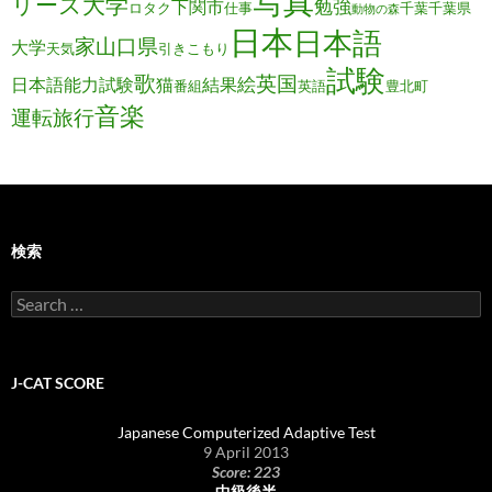
写真
リーズ大学
勉強
下関市
ロタク
仕事
千葉
千葉県
動物の森
日本
日本語
家
山口県
大学
天気
引きこもり
試験
歌
英国
絵
日本語能力試験
猫
結果
番組
英語
豊北町
音楽
運転旅行
検索
Search
for:
J-CAT SCORE
Japanese Computerized Adaptive Test
9 April 2013
Score: 223
中級後半