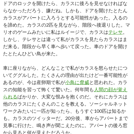
ドアのロックを開けたら、カラスに後ろを見せなければな
らなかっただろう、嫌だね。しかも、ドアを開けたとたん
カラスがアパートに入ろうとする可能性があった。入るの
を諦めた。カラスの2匹を見ながら、階段へ後退りした。マ
リオのゲームみたいに私はルイージで、カラスは
テレサ
。
しかし、テレサとは違って私がカラスを見たらカラスはま
だ来る。階段から早く車へ歩いて戻った。車のドアを開け
たとたんひどい鳥が来た。
車に座りながら、どんなことで私がカラスを怒らせたにつ
いてググルした。たくさんの理由が出たけど一番可能性が
あるのが、今は産卵期で私が
小鳥に脅威
と思われた。カラ
スの知能を習って怖くて驚いた。何年間も
人間の顔が覚え
られる
ばかりか、大変な恨みを抱くのだ。それにカラスは
他のカラスにたくさんのことを教える。ソーシャルネット
ワークみたいに一匹が知ったら、もうすぐ100匹は知るか
も。カラスのツイッターだ。20分後、車からアパートまで
見事に行けた、鳴き声が聞こえたのに。アパートの後ろ窓
から見ると何が見えただろうか。