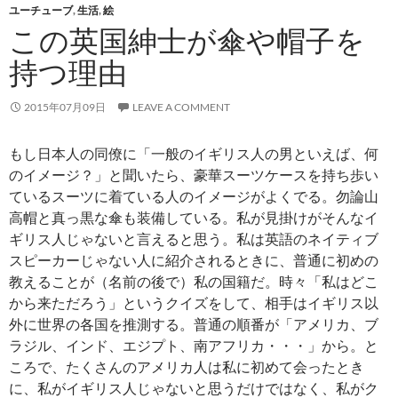
ユーチューブ
,
生活
,
絵
この英国紳士が傘や帽子を
持つ理由
2015年07月09日
LEAVE A COMMENT
もし日本人の同僚に「一般のイギリス人の男といえば、何
のイメージ？」と聞いたら、豪華スーツケースを持ち歩い
ているスーツに着ている人のイメージがよくでる。勿論山
高帽と真っ黒な傘も装備している。私が見掛けがそんなイ
ギリス人じゃないと言えると思う。私は英語のネイティブ
スピーカーじゃない人に紹介されるときに、普通に初めの
教えることが（名前の後で）私の国籍だ。時々「私はどこ
から来ただろう」というクイズをして、相手はイギリス以
外に世界の各国を推測する。普通の順番が「アメリカ、ブ
ラジル、インド、エジプト、南アフリカ・・・」から。と
ころで、たくさんのアメリカ人は私に初めて会ったとき
に、私がイギリス人じゃないと思うだけではなく、私がク