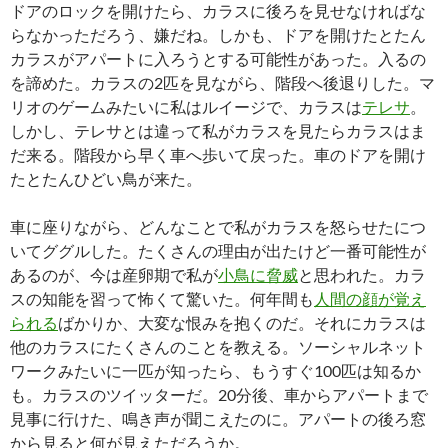
ドアのロックを開けたら、カラスに後ろを見せなければな
らなかっただろう、嫌だね。しかも、ドアを開けたとたん
カラスがアパートに入ろうとする可能性があった。入るの
を諦めた。カラスの2匹を見ながら、階段へ後退りした。マ
リオのゲームみたいに私はルイージで、カラスは
テレサ
。
しかし、テレサとは違って私がカラスを見たらカラスはま
だ来る。階段から早く車へ歩いて戻った。車のドアを開け
たとたんひどい鳥が来た。
車に座りながら、どんなことで私がカラスを怒らせたにつ
いてググルした。たくさんの理由が出たけど一番可能性が
あるのが、今は産卵期で私が
小鳥に脅威
と思われた。カラ
スの知能を習って怖くて驚いた。何年間も
人間の顔が覚え
られる
ばかりか、大変な恨みを抱くのだ。それにカラスは
他のカラスにたくさんのことを教える。ソーシャルネット
ワークみたいに一匹が知ったら、もうすぐ100匹は知るか
も。カラスのツイッターだ。20分後、車からアパートまで
見事に行けた、鳴き声が聞こえたのに。アパートの後ろ窓
から見ると何が見えただろうか。