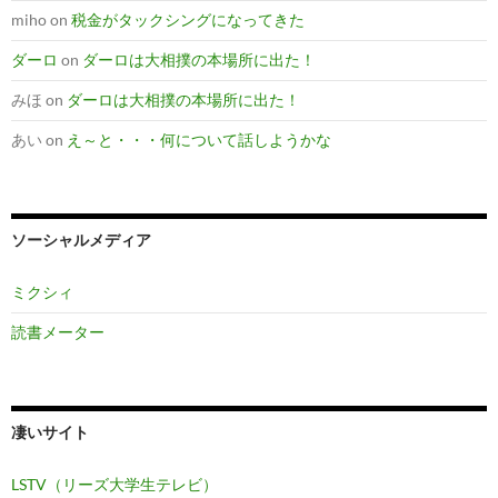
miho
on
税金がタックシングになってきた
ダーロ
on
ダーロは大相撲の本場所に出た！
みほ
on
ダーロは大相撲の本場所に出た！
あい
on
え～と・・・何について話しようかな
ソーシャルメディア
ミクシィ
読書メーター
凄いサイト
LSTV（リーズ大学生テレビ）