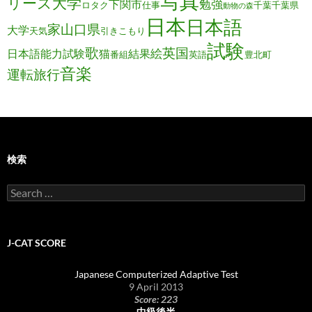
写真
リーズ大学
勉強
下関市
ロタク
仕事
千葉
千葉県
動物の森
日本
日本語
家
山口県
大学
天気
引きこもり
試験
歌
英国
絵
日本語能力試験
猫
結果
番組
英語
豊北町
音楽
運転旅行
検索
Search
for:
J-CAT SCORE
Japanese Computerized Adaptive Test
9 April 2013
Score: 223
中級後半