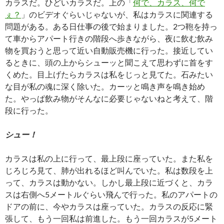
カラスだ。ひどいカラスだ。上の「
何で、カラス、何で
ぇ？
」のビデオぐらいじゃないが、私はカラスに関連する
問題がある。ある日仕事の後で始まりました。2つ鞄を持っ
て車からアパート行きの階段へ歩きながら、夜に飲む飲み
物を買おうと思って近い自動販売機に行った。接近してい
るときに、頭の上からシューッと聞こえて思わずに首をす
くめた。目上げたらカラスは私をじっと見てた。石みたい
な目が私の魂に深く除いた。カーッと鳴き声を鳴き始め
た。やっぱ飲み物がそんなに必要じゃないねと考えて、階
段に行った。
シュー！
カラスは私の上に行って、最上段に座っていた。また私を
じろじろ見て、肺が出れるほど叫んでいた。私は数段を上
って、カラスは動かない。しかし最上段に近づくと、カラ
スは右側へ5メートルぐらい飛んで行った。私のアパートの
ドアの前に、今やカラスは座っていた。カラスの反応に緊
張して、もう一回私は前進した。もう一回カラスが5メート