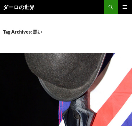
Skip
Search
ダーロの世界
to
PRIMAR
content
MENU
Tag Archives: 黒い