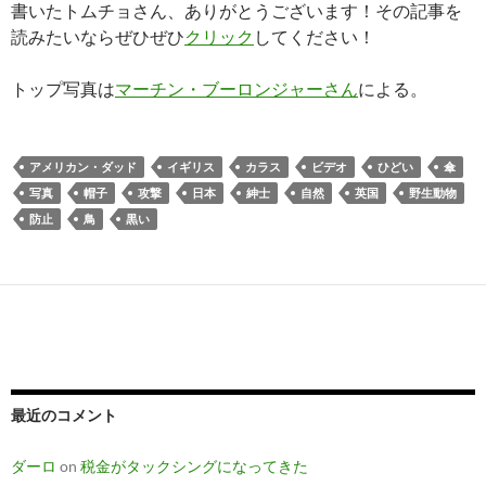
書いたトムチョさん、ありがとうございます！その記事を
読みたいならぜひぜひ
クリック
してください！
トップ写真は
マーチン・ブーロンジャーさん
による。
アメリカン・ダッド
イギリス
カラス
ビデオ
ひどい
傘
写真
帽子
攻撃
日本
紳士
自然
英国
野生動物
防止
鳥
黒い
最近のコメント
ダーロ
on
税金がタックシングになってきた