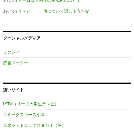
みほ
on
ダーロは大相撲の本場所に出た！
あい
on
え～と・・・何について話しようかな
ソーシャルメディア
ミクシィ
読書メーター
凄いサイト
LSTV（リーズ大学生テレビ）
コミックスペース小倉
スエットドロップスタジオ（英）