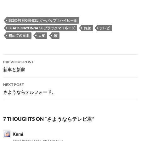
BEBOP! HIGHHEEL ビーバップ！ハイヒール
BLACK MAYONNAISE ブラックマヨネーズ
お金
テレビ
初めての日本
大変
家
Post
PREVIOUS POST
navigation
新車と新家
NEXT POST
さようならテルフォード。
7 THOUGHTS ON “さようならテレビ君”
Kumi