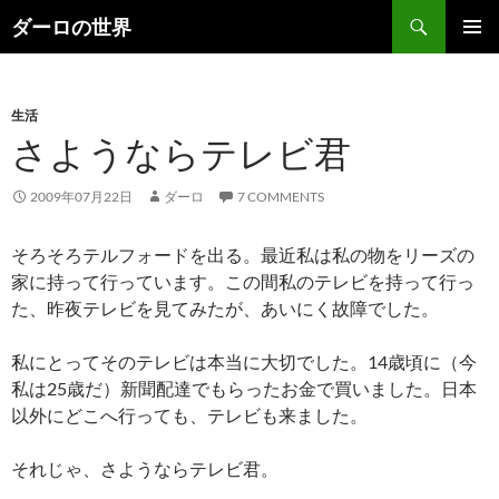
Skip
Search
ダーロの世界
to
PRIMAR
content
MENU
生活
さようならテレビ君
2009年07月22日
ダーロ
7 COMMENTS
そろそろテルフォードを出る。最近私は私の物をリーズの
家に持って行っています。この間私のテレビを持って行っ
た、昨夜テレビを見てみたが、あいにく故障でした。
私にとってそのテレビは本当に大切でした。14歳頃に（今
私は25歳だ）新聞配達でもらったお金で買いました。日本
以外にどこへ行っても、テレビも来ました。
それじゃ、さようならテレビ君。