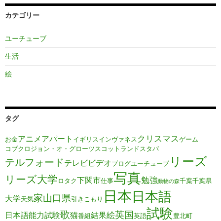
カテゴリー
ユーチューブ
生活
絵
タグ
クリスマス
アニメ
アパート
お金
イギリス
インヴァネス
ゲーム
コブクロ
ジョン・オ・グローツ
スコットランド
スタバ
リーズ
テルフォード
テレビ
ビデオ
ブログ
ユーチューブ
写真
リーズ大学
勉強
下関市
ロタク
仕事
千葉
千葉県
動物の森
日本
日本語
家
山口県
大学
天気
引きこもり
試験
歌
英国
絵
日本語能力試験
猫
結果
番組
英語
豊北町