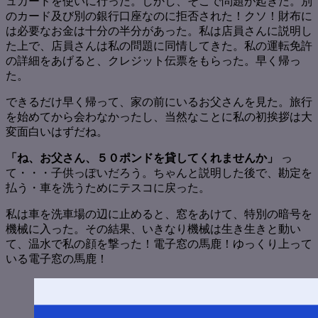
ュカードを使いに行った。しかし、そこで問題が起きた。別
のカード及び別の銀行口座なのに拒否された！クソ！財布に
は必要なお金は十分の半分があった。私は店員さんに説明し
た上で、店員さんは私の問題に同情してきた。私の運転免許
の詳細をあげると、クレジット伝票をもらった。早く帰っ
た。
できるだけ早く帰って、家の前にいるお父さんを見た。旅行
を始めてから会わなかったし、当然なことに私の初挨拶は大
変面白いはずだね。
「ね、お父さん、５０ポンドを貸してくれませんか」
っ
て・・・子供っぽいだろう。ちゃんと説明した後で、勘定を
払う・車を洗うためにテスコに戻った。
私は車を洗車場の辺に止めると、窓をあけて、特別の暗号を
機械に入った。その結果、いきなり機械は生き生きと動い
て、温水で私の顔を撃った！電子窓の馬鹿！ゆっくり上って
いる電子窓の馬鹿！