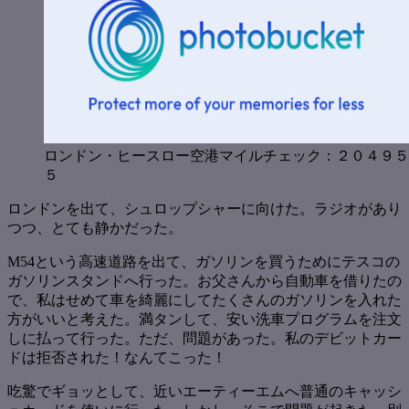
ロンドン・ヒースロー空港マイルチェック：２０４９５
５
ロンドンを出て、シュロップシャーに向けた。ラジオがあり
つつ、とても静かだった。
M54という高速道路を出て、ガソリンを買うためにテスコの
ガソリンスタンドへ行った。お父さんから自動車を借りたの
で、私はせめて車を綺麗にしてたくさんのガソリンを入れた
方がいいと考えた。満タンして、安い洗車プログラムを注文
しに払って行った。ただ、問題があった。私のデビットカー
ドは拒否された！なんてこった！
吃驚でギョッとして、近いエーティーエムへ普通のキャッシ