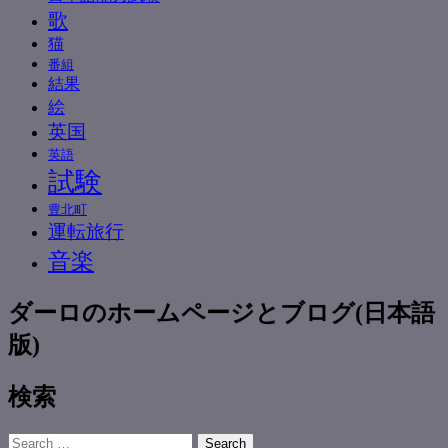
歌
猫
番組
結果
絵
英国
英語
試験
豊北町
運転旅行
音楽
ダーロのホームページとブログ(日本語
版)
検索
Search