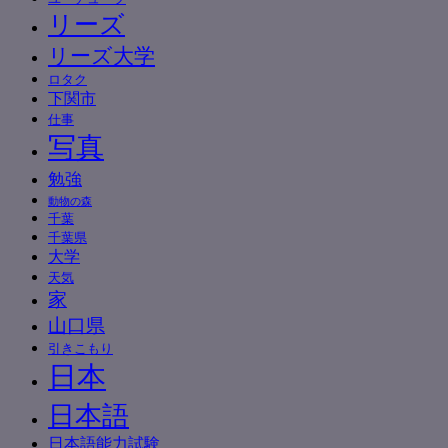
リーズ
リーズ大学
ロタク
下関市
仕事
写真
勉強
動物の森
千葉
千葉県
大学
天気
家
山口県
引きこもり
日本
日本語
日本語能力試験