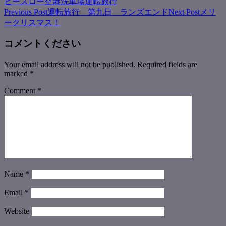
ヒースロー空港
洗車場
運転旅行
Post
Previous Post
運転旅行 第九日 ランズエンド
Next Post
メリ
ークリスマス！
navigation
コメントください
Your email address will not be published.
Required fields are
marked
*
Comment
*
Name
*
Email
*
Website