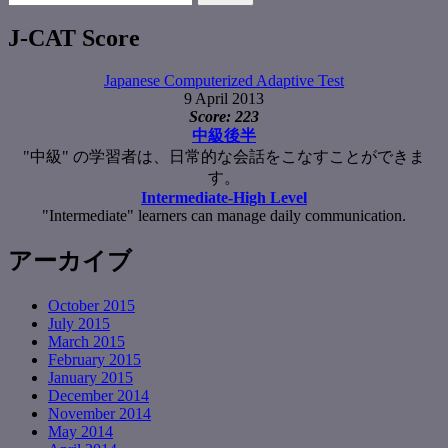
for:
J-CAT Score
Japanese Computerized Adaptive Test
9 April 2013
Score: 223
中級後半
"中級" の学習者は、日常的な会話をこなすことができま
す。
Intermediate-High Level
"Intermediate" learners can manage daily communication.
アーカイブ
October 2015
July 2015
March 2015
February 2015
January 2015
December 2014
November 2014
May 2014