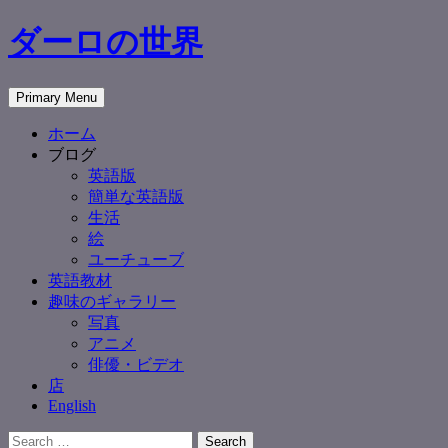
Skip
ダーロの世界
to
content
Search
Primary Menu
ホーム
ブログ
英語版
簡単な英語版
生活
絵
ユーチューブ
英語教材
趣味のギャラリー
写真
アニメ
俳優・ビデオ
店
English
Search