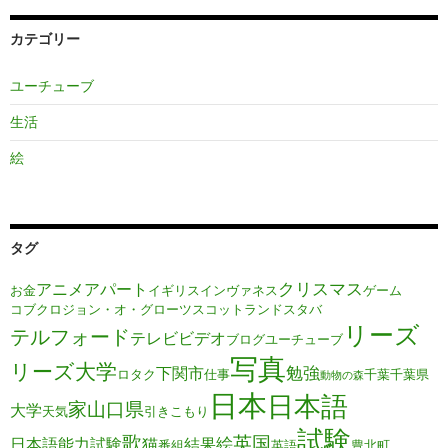
カテゴリー
ユーチューブ
生活
絵
タグ
クリスマス
アニメ
アパート
お金
イギリス
インヴァネス
ゲーム
コブクロ
ジョン・オ・グローツ
スコットランド
スタバ
リーズ
テルフォード
テレビ
ビデオ
ブログ
ユーチューブ
写真
リーズ大学
勉強
下関市
ロタク
仕事
千葉
千葉県
動物の森
日本
日本語
家
山口県
大学
天気
引きこもり
試験
歌
英国
絵
日本語能力試験
猫
結果
番組
英語
豊北町