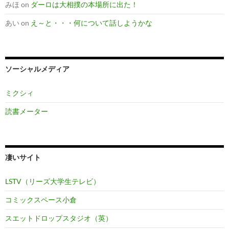
みほ
on
ダーロは大相撲の本場所に出た！
あい
on
え～と・・・何について話しようかな
ソーシャルメディア
ミクシィ
読書メーター
凄いサイト
LSTV（リーズ大学生テレビ）
コミックスペース小倉
スエットドロップスタジオ（英）