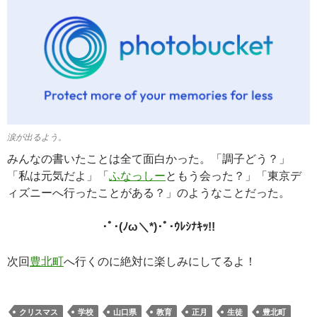
涙が出るよう。
みんなの書いたことは全て面白かった。「調子どう？」
「私は元気だよ」「
ふなっしー
ともう会った？」「東京デ
ィズニーへ行ったことがある？」のようなことだった。
･ﾟ･(ﾉω＼*)･ﾟ･ｳﾚｼﾅｷｯ!!
次回
豊北町
へ行くのに絶対に楽しみにしてるよ！
クリスマス
学校
山口県
教育
正月
生徒
豊北町