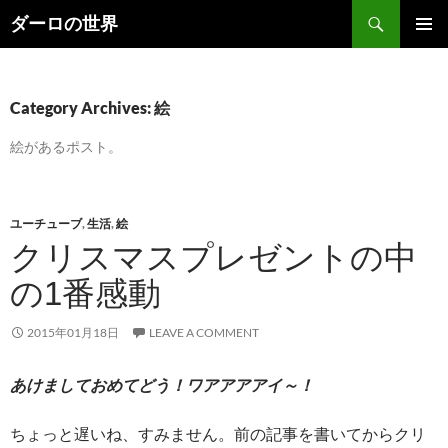
Skip
Search
ダーロの世界
to
PRIMAR
content
MENU
Category Archives: 絵
絵があるポスト。
ユーチューブ
,
生活
,
絵
クリスマスプレゼントの中
の1番感動
2015年01月18日
LEAVE A COMMENT
あけましておめてどう！ワアアアアイ～！
ちょっと遅いね、すみません。前の記事を書いてからクリ