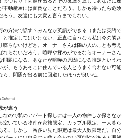
するつもり？問題が出るとその友達を通じてあなたに連
が不動産屋には面倒なことだろう。しかも待ったら危険
だろう。友達にも大変と言うまでもない。
何の方法で話す？みんなが英語ができる（または英語で
）と推定してはいけない。正直に言うなら私は今の隣さ
り喋らないけどさ。オーナーさんは隣の人のことも考え
ばならないだろう。喧嘩や揉めがでるならオーナーさん
な問題になる。あなたが喧嘩の原因になる推定というわ
いが、もうあそこに住んでいる人とうまく合わない可能
なら、問題が出る前に回避したほうが良いね。
Duhamel
数が違う
しなので私のアパート探しには一人の物件しか探さなか
る空いている物件が家族限定、カップル限定、一人暮ら
ある。しかし一番多い見た限定は最大人数限定だ。自分
アパートには自分の人数と合わない可能性があると理解