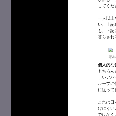
してくだ
一人以上
い。上記
も。下記
暮らされ
写真家：
個人的な
もちろん
しいアパ
ループに
に従って
これは日
けにくい
ではなく