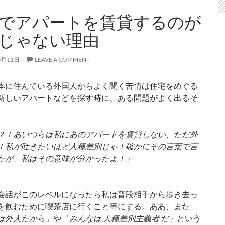
でアパートを賃貸するのが
じゃない理由
0月11日
LEAVE A COMMENT
本に住んでいる外国人からよく聞く苦情は住宅をめぐる
新しいアパートなどを探す時に、ある問題がよく出るそ
？！あいつらは私にあのアパートを賃貸しない、ただ外
！私が吐きたいほど人種差別じゃ！確かにその言葉で言
たが、私はその意味が分かったよ！」
会話がこのレベルになったら私は普段相手から歩き去っ
を飲むために喫茶店に行くこと等にする。ああ、また
は外人だから」
や
「みんなは 人種差別主義者 だ」
という