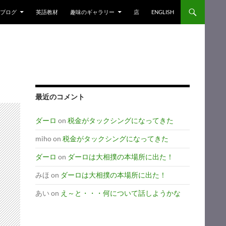
ブログ
英語教材
趣味のギャラリー
店
ENGLISH
最近のコメント
ダーロ
on
税金がタックシングになってきた
miho
on
税金がタックシングになってきた
ダーロ
on
ダーロは大相撲の本場所に出た！
みほ
on
ダーロは大相撲の本場所に出た！
あい
on
え～と・・・何について話しようかな