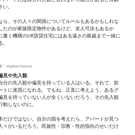
さい。
なら、その人々の関係についてルールもあるかもしれな
したのが家族限定物件があるけど、友人可決もあるか
に書く機構のUR賃貸住宅にはある遠さの親戚まで一緒に
る。
 Vladimir Pustovit
偏見や先入観
自分の先入観や偏見を持っている人はいる。それで、欲
ートに迷惑になれる。でもね、正直に考えよう。あるグ
偏見を持っていない人が全くいないだろう、その先入観
行動しないのに。
本だけではない。自分の国を考えたら、アパートが見つ
人々がいるだろう。民族性・宗教・性的指向のせいだけ
。