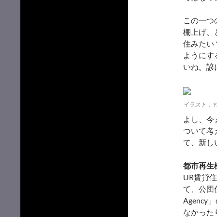
この一つ
棚上げ、
住みたい
ようにす
いね。諺
イラスト： Yian
よし、今
ついて考
て、新し
都市再生
UR賃貸
て、公団住
Agen
なかった