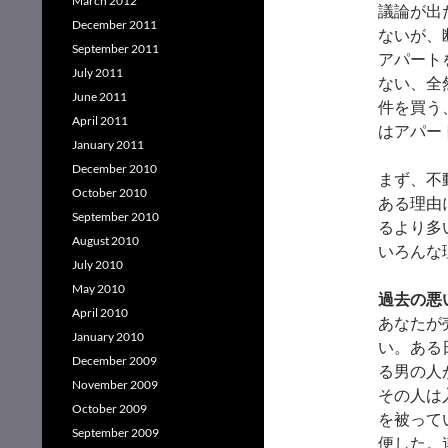
March 2012
議論が出
December 2011
ないが、
September 2011
アパート
July 2011
ない、全
June 2011
件を買う
April 2011
はアパー
January 2011
December 2010
まず、不
October 2010
ある理由
September 2010
るより多
August 2010
いろんな
July 2010
May 2010
過去の悪
April 2010
あなたが
January 2010
い。ある
December 2009
る男の人
November 2009
その人は
October 2009
を被って
September 2009
便した。