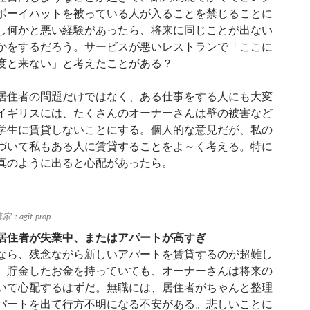
ボーイハットを被っている人が入ることを禁じることに
し何かと悪い経験があったら、将来に同じことが出ない
かをするだろう。サービスが悪いレストランで「ここに
度と来ない」と考えたことがある？
居住者の問題だけではなく、ある仕事をする人にも大変
イギリスには、たくさんのオーナーさんは壁の被害など
学生に賃貸しないことにする。個人的な意見だが、私の
づいて私もある人に賃貸することをよ～く考える。特に
真のように出ると心配があったら。
家：agit-prop
居住者が失業中、またはアパートが高すぎ
なら、残念ながら新しいアパートを賃貸するのが超難し
。貯金したお金を持っていても、オーナーさんは将来の
いて心配するはずだ。無職には、居住者がちゃんと整理
パートを出て行方不明になる不安がある。悲しいことに