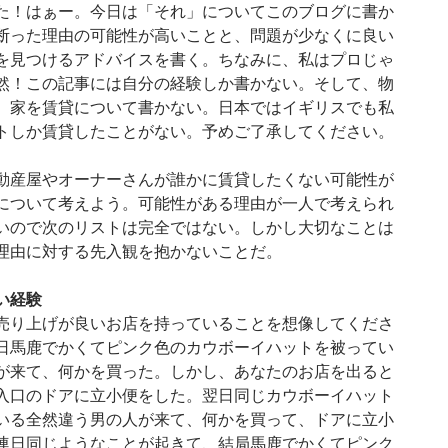
た！はぁー。今日は「それ」についてこのブログに書か
断った理由の可能性が高いことと、問題が少なくに良い
を見つけるアドバイスを書く。ちなみに、私はプロじゃ
然！この記事には自分の経験しか書かない。そして、物
、家を賃貸について書かない。日本ではイギリスでも私
トしか賃貸したことがない。予めご了承してください。
動産屋やオーナーさんが誰かに賃貸したくない可能性が
について考えよう。可能性がある理由が一人で考えられ
いので次のリストは完全ではない。しかし大切なことは
理由に対する先入観を抱かないことだ。
い経験
売り上げが良いお店を持っていることを想像してくださ
日馬鹿でかくてピンク色のカウボーイハットを被ってい
が来て、何かを買った。しかし、あなたのお店を出ると
入口のドアに立小便をした。翌日同じカウボーイハット
いる全然違う男の人が来て、何かを買って、ドアに立小
連日同じようなことが起きて、結局馬鹿でかくてピンク