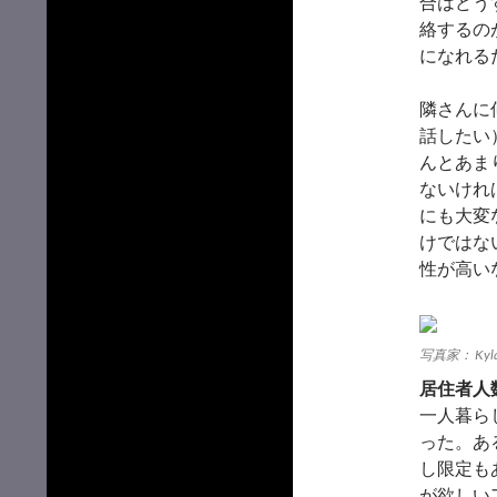
合はどう
絡するの
になれる
隣さんに
話したい
んとあま
ないけれ
にも大変
けではな
性が高い
写真家： Kyla 
居住者人
一人暮ら
った。あ
し限定も
が欲しい