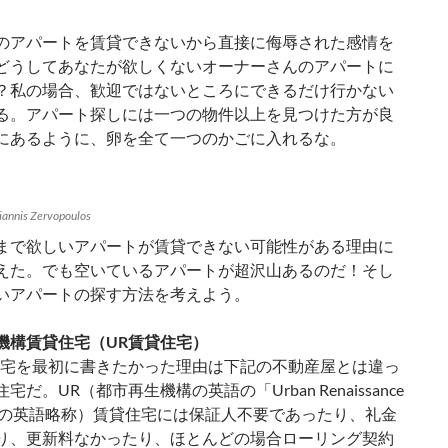
のアパートを賃貸できないから直接に侮辱された感情を
どうしてあなたが欲しくないオーナーさんのアパートに
？私の場合、歓迎ではないところにできるだけ行かない
る。アパート探しには一つの物件以上を見つけた方が良
にあるように、卵を全て一つのかごに入れるな。
nis Zervopoulos
まで欲しいアパートが賃貸できない可能性がある理由に
えた。でも空いているアパートが超沢山あるのだ！そし
いアパートの探す方法を考えよう。
機構賃貸住宅（UR賃貸住宅）
住宅を最初に書きたかった理由は下記の不動産屋とは違っ
宅だ。UR（都市再生機構の英語の「Urban Renaissance
cy」の英語略称）賃貸住宅には保証人不要であったり、礼金
り、更新料なかったり、ほとんどの場合ローリング契約