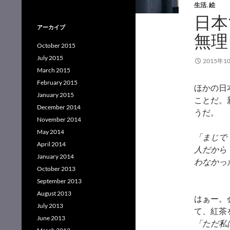
生活
,
絵
日本
アーカイブ
無理
October 2015
July 2015
2015年1
March 2015
February 2015
ほかの日
January 2015
ことだ。
December 2014
うだ。
November 2014
May 2014
「まじで
April 2014
人だから
January 2014
わなかっ
October 2013
September 2013
August 2013
はぁー。
July 2013
て、紅茶
June 2013
「ただ私