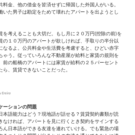
共料金、他の借金を皆済せずに帰国した外国人がいる。
働いた男子は勘定をためて壊れたアパートを出ようとし
賃を考えることも大切だ。もし月に２０万円(控除の前)を
賃の１０万円のアパートが欲しければ、手取りの半分以
になるよ。公共料金や生活費を考慮すると、ひどい赤字
ちゃう。従っていろんな不動産屋が給料と家賃の規則を
。前の船橋のアパートには家賃が給料の２５パーセント
たら、賃貸できないことだった。
Ereira
ケーションの問題
日本語能力はどう？現地語が話せる？賃貸契約書類が読
きなければ、アパートを見に行くとき契約をサインする
ろん日本語ができる友達を連れていける。でも緊急の場