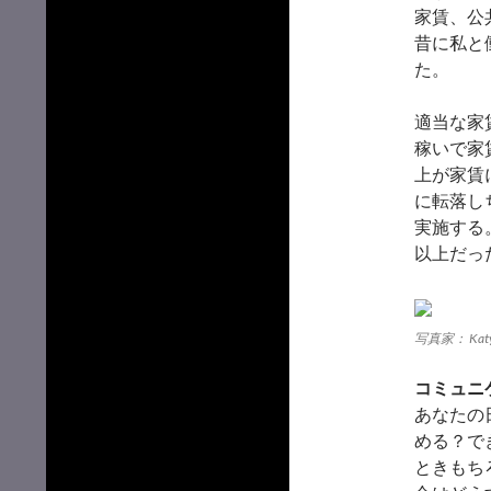
家賃、公
昔に私と
た。
適当な家
稼いで家
上が家賃
に転落し
実施する
以上だっ
写真家： Katy 
コミュニ
あなたの
める？で
ときもち