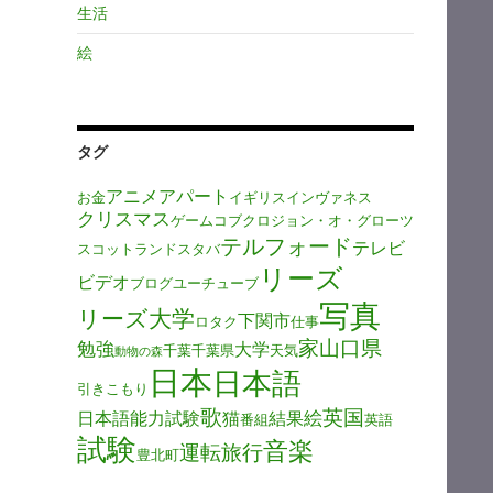
生活
絵
タグ
アニメ
アパート
お金
イギリス
インヴァネス
クリスマス
ゲーム
コブクロ
ジョン・オ・グローツ
テルフォード
テレビ
スコットランド
スタバ
リーズ
ビデオ
ブログ
ユーチューブ
写真
リーズ大学
下関市
ロタク
仕事
家
山口県
勉強
大学
千葉
千葉県
天気
動物の森
日本
日本語
引きこもり
歌
英国
絵
日本語能力試験
猫
結果
番組
英語
試験
音楽
運転旅行
豊北町