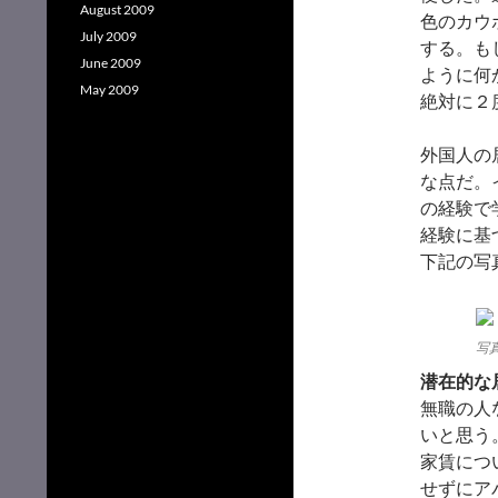
August 2009
色のカウ
July 2009
する。も
June 2009
ように何
May 2009
絶対に２
外国人の
な点だ。
の経験で
経験に基
下記の写
写真
潜在的な
無職の人
いと思う
家賃につ
せずにア