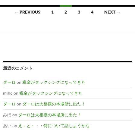
Posts
← PREVIOUS
1
2
3
4
NEXT →
navigation
最近のコメント
ダーロ
on
税金がタックシングになってきた
miho
on
税金がタックシングになってきた
ダーロ
on
ダーロは大相撲の本場所に出た！
みほ
on
ダーロは大相撲の本場所に出た！
あい
on
え～と・・・何について話しようかな