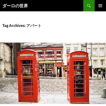
Skip
Search
ダーロの世界
to
PRIMAR
content
MENU
Tag Archives: アパート