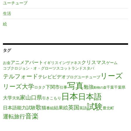
ユーチューブ
生活
絵
タグ
クリスマス
アニメ
アパート
お金
イギリス
インヴァネス
ゲーム
コブクロ
ジョン・オ・グローツ
スコットランド
スタバ
リーズ
テルフォード
テレビ
ビデオ
ブログ
ユーチューブ
写真
リーズ大学
勉強
下関市
ロタク
仕事
千葉
千葉県
動物の森
日本
日本語
家
山口県
大学
天気
引きこもり
試験
歌
英国
絵
日本語能力試験
猫
結果
番組
英語
豊北町
音楽
運転旅行