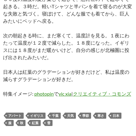
起きる。３時だ。軽いTシャツと半パンを着て寝るのが大変
な失敗と気づく。寝ぼけて、どんな服でも着てから、巨人
みたいにベッドへ戻る。
次の朝起きる時に、まだ寒くて、温度計を見る。１夜にわ
たって温度が１２度で減らした。１８度になった。イギリ
スには１８度がまだ暖かいけど、自分の感じが北極圏に投
げ出されたみたいだ。
日本人は紅葉のグラデーションが好きだけど、私は温度の
減らすグラデーションが好きだ。
特集イメージ:
photopin
で
vic xia
|
クリエイティブ・コモンズ
アパート
イギリス
千葉
天気
季節
寒さ
日本
服
秋
紅葉
雪