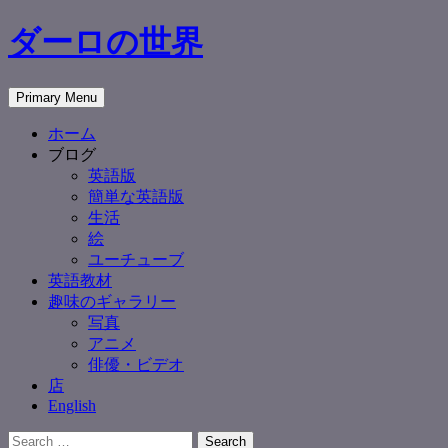
Skip
ダーロの世界
to
content
Search
Primary Menu
ホーム
ブログ
英語版
簡単な英語版
生活
絵
ユーチューブ
英語教材
趣味のギャラリー
写真
アニメ
俳優・ビデオ
店
English
Search