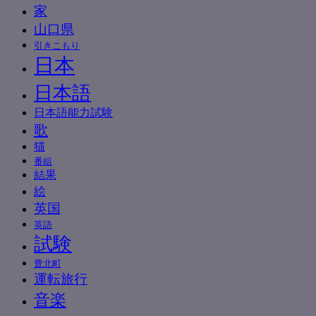
家
山口県
引きこもり
日本
日本語
日本語能力試験
歌
猫
番組
結果
絵
英国
英語
試験
豊北町
運転旅行
音楽