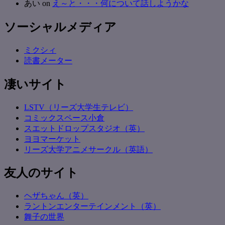
あい
on
え～と・・・何について話しようかな
ソーシャルメディア
ミクシィ
読書メーター
凄いサイト
LSTV（リーズ大学生テレビ）
コミックスペース小倉
スエットドロップスタジオ（英）
ヨヨマーケット
リーズ大学アニメサークル（英語）
友人のサイト
ヘザちゃん（英）
ラントンエンターテインメント（英）
舞子の世界