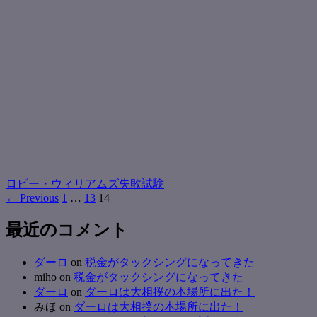
ロビー・ウィリアムズ
失敗
試験
Posts
← Previous
1
…
13
14
navigation
最近のコメント
ダーロ
on
税金がタックシングになってきた
miho
on
税金がタックシングになってきた
ダーロ
on
ダーロは大相撲の本場所に出た！
みほ
on
ダーロは大相撲の本場所に出た！